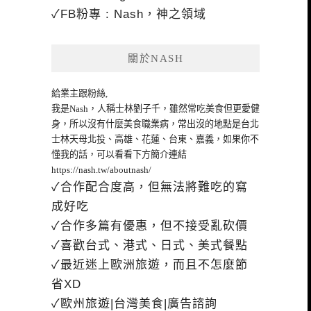
✓FB粉專 : Nash，神之領域
關於NASH
給業主跟粉絲,
我是Nash，人稱士林劉子千，雖然常吃美食但更愛健
身，所以沒有什麼美食職業病，常出沒的地點是台北
士林天母北投、高雄、花蓮、台東、嘉義，如果你不
懂我的話，可以看看下方簡介連結
https://nash.tw/aboutnash/
✓合作配合度高，但無法將難吃的寫
成好吃
✓合作多篇有優惠，但不接受亂砍價
✓喜歡台式、港式、日式、美式餐點
✓最近迷上歐洲旅遊，而且不怎麼節
省XD
✓歐州旅遊|台灣美食|廣告諮詢