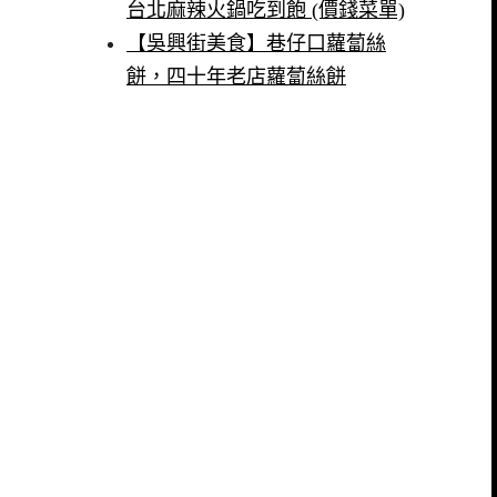
台北麻辣火鍋吃到飽 (價錢菜單)
【吳興街美食】巷仔口蘿蔔絲
餅，四十年老店蘿蔔絲餅