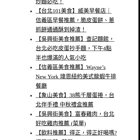
炒麵必吃！
【台北101美食】威美早餐店｜
信義區早餐推薦，脆皮蛋餅、蔥
抓餅通通酥到掉渣！
【吳興街美食推薦】查記麵館，
台北必吃皮蛋抄手麵，下午4點
半也爆滿的人氣小吃
【信義區美食推薦】Wayne’s
New York 瑋恩紐約美式龍蝦牛排
餐廳
【象山美食】38熊千層蛋捲，台
北伴手禮 中秋禮盒推薦
【吳興街美食】富春雞肉，台北
好吃雞肉推薦 (菜單)
【飲料推薦】得正，得正好喝嗎?