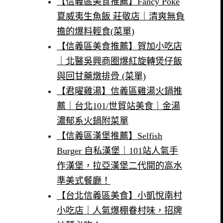
【信義區美食推薦】Fancy Poké
夏威夷生魚飯 莊敬店｜清爽無負
擔的爆料輕食(菜單)
【信義區美食推薦】賀加小吃店
｜北醫吳興商圈爆紅旋轉煲仔飯
與回甘藥燉排骨 (菜單)
【君曜雞湯】信義區雞湯火鍋推
薦｜台北101/世貿站美食｜金湯
濃郁系火鍋附菜單
【信義區漢堡推薦】Selfish
Burger 自私漢堡｜101站人氣手
作漢堡，拉亞漢堡二代開的高水
準美式餐廳！
【台北信義區美食】小凱悅南村
小吃店｜人氣爆棚眷村味，招牌