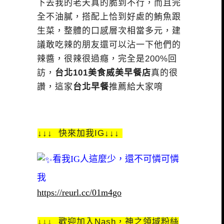
下去我的老天真的脆到不行，而且完
全不油膩，搭配上恰到好處的鮪魚跟
生菜，整體的口感層次相當多元，建
議敢吃辣的朋友還可以沾一下他們的
辣醬，很辣很過癮，完全是200%回
訪，
台北101美食威美早餐店
真的很
讚，這家
台北早餐
推薦給大家唷
↓↓↓ 快來加我IG↓↓↓
看我IG人這麼少，還不可憐可憐
我
https://reurl.cc/01m4go
↓↓↓ 歡迎加入Nash，神之領域粉絲