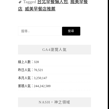
Tagged
台北早餐懶人包
,
威美早餐
店
,
威美早餐店推薦
搜
尋
關
鍵
GA4瀏覽人氣
字:
線上人數：328
昨日人氣：76,521
本月人氣：3,250,147
累積人氣：244,242,589
NASH，神之領域