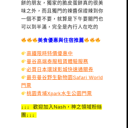
餅的朋友，獨家的脆皮蛋餅真的很美
味之外，而且獨門的辣醬保證辣到你
一個不要不要，就算是下午要關門也
可以到半滿，完全是內行人在吃的
美食優惠與住宿推薦
高鐵限時特價優惠中
曼谷高端泰服租賃體驗服務
必買日本環球影城快速通關券
最夯曼谷野生動物園Safari World
門票
桃園青埔Xpark水生公園門票
↓↓↓ 歡迎加入Nash，神之領域粉絲
團↓↓↓