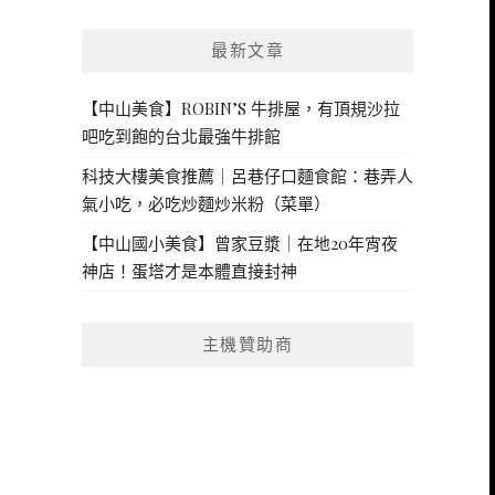
最新文章
【中山美食】ROBIN’S 牛排屋，有頂規沙拉
吧吃到飽的台北最強牛排館
科技大樓美食推薦｜呂巷仔口麵食館：巷弄人
氣小吃，必吃炒麵炒米粉（菜單）
【中山國小美食】曾家豆漿｜在地20年宵夜
神店！蛋塔才是本體直接封神
主機贊助商