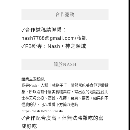
合作邀稿
✓合作邀稿請聯繫：
nash7788@gmail.com
/私訊
✓FB粉專 : Nash，神之領域
關於NASH
給業主跟粉絲,
我是Nash，人稱士林劉子千，雖然常吃美食但更愛健
身，所以沒有什麼美食職業病，常出沒的地點是台北
士林天母北投、高雄、花蓮、台東、嘉義，如果你不
懂我的話，可以看看下方簡介連結
https://nash.tw/aboutnash/
✓合作配合度高，但無法將難吃的寫
成好吃