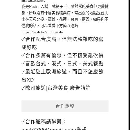
給業主跟粉絲,
我是Nash，人稱士林劉子千，雖然常吃美食但更愛健
身，所以沒有什麼美食職業病，常出沒的地點是台北
士林天母北投、高雄、花蓮、台東、嘉義，如果你不
懂我的話，可以看看下方簡介連結
https://nash.tw/aboutnash/
✓合作配合度高，但無法將難吃的寫
成好吃
✓合作多篇有優惠，但不接受亂砍價
✓喜歡台式、港式、日式、美式餐點
✓最近迷上歐洲旅遊，而且不怎麼節
省XD
✓歐州旅遊|台灣美食|廣告諮詢
合作邀稿
✓合作邀稿請聯繫：
nash7788@gmail.com
/私訊