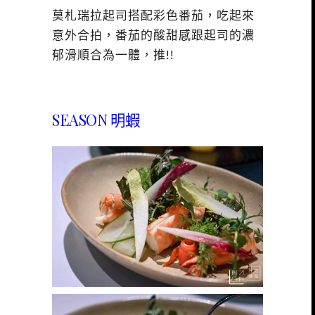
莫札瑞拉起司搭配彩色番茄，吃起來
意外合拍，番茄的酸甜感跟起司的濃
郁滑順合為一體，推!!
SEASON 明蝦