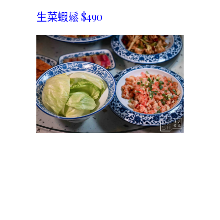
生菜蝦鬆 $490