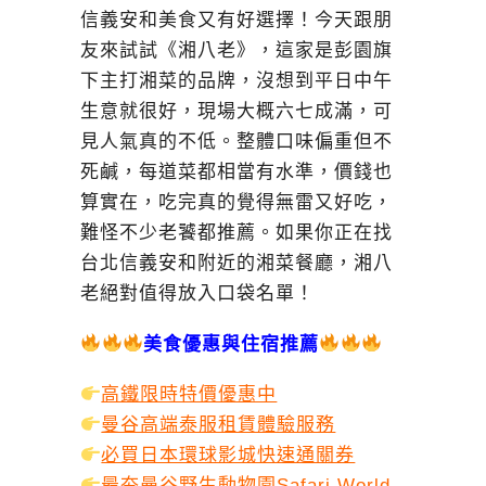
信義安和美食又有好選擇！今天跟朋
友來試試《湘八老》，這家是彭園旗
下主打湘菜的品牌，沒想到平日中午
生意就很好，現場大概六七成滿，可
見人氣真的不低。整體口味偏重但不
死鹹，每道菜都相當有水準，價錢也
算實在，吃完真的覺得無雷又好吃，
難怪不少老饕都推薦。如果你正在找
台北信義安和附近的湘菜餐廳，湘八
老絕對值得放入口袋名單！
美食優惠與住宿推薦
高鐵限時特價優惠中
曼谷高端泰服租賃體驗服務
必買日本環球影城快速通關券
最夯曼谷野生動物園Safari World