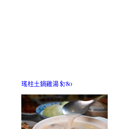
瑤柱土鍋雞湯 $780