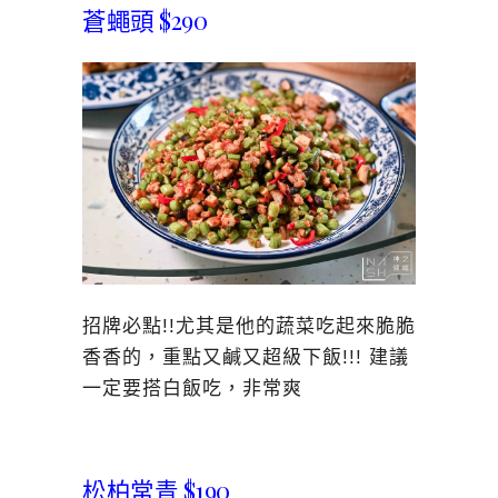
蒼蠅頭 $290
招牌必點!!尤其是他的蔬菜吃起來脆脆
香香的，重點又鹹又超級下飯!!! 建議
一定要搭白飯吃，非常爽
松柏常青 $190