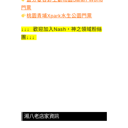
門票
桃園青埔Xpark水生公園門票
↓↓↓ 歡迎加入Nash，神之領域粉絲
團↓↓↓
湘八老店家資訊