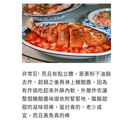
非常巨! 而且有點立體，是裹粉下油鍋
去炸，起鍋之後再淋上糖醋醬，因為
有炸過吃起來外酥內軟，外層炸衣讓
整個糖醋醬味道依附緊緊地，酸酸甜
甜的滋味很棒，蠻討喜的，老少咸
宜，而且黃魚真的棒