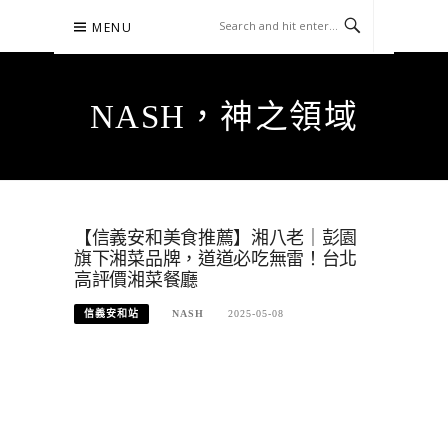
Skip
MENU
to
content
NASH，神之領域
【信義安和美食推薦】湘八老｜彭園
旗下湘菜品牌，道道必吃無雷！台北
高評價湘菜餐廳
信義安和站
NASH
2025-05-08