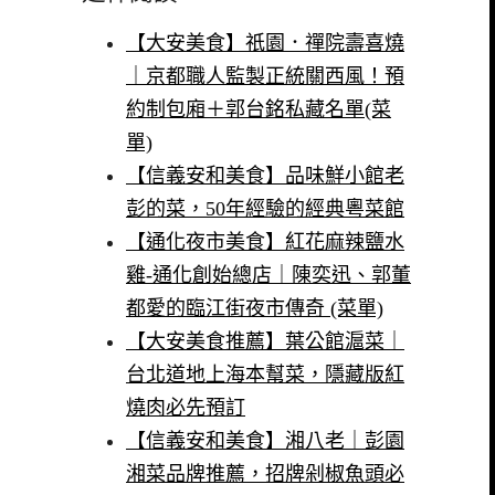
【大安美食】祇園．禪院壽喜燒
｜京都職人監製正統關西風！預
約制包廂＋郭台銘私藏名單(菜
單)
【信義安和美食】品味鮮小館老
彭的菜，50年經驗的經典粵菜館
【通化夜市美食】紅花麻辣鹽水
雞-通化創始總店｜陳奕迅、郭董
都愛的臨江街夜市傳奇 (菜單)
【大安美食推薦】葉公館滬菜｜
台北道地上海本幫菜，隱藏版紅
燒肉必先預訂
【信義安和美食】湘八老｜彭園
湘菜品牌推薦，招牌剁椒魚頭必