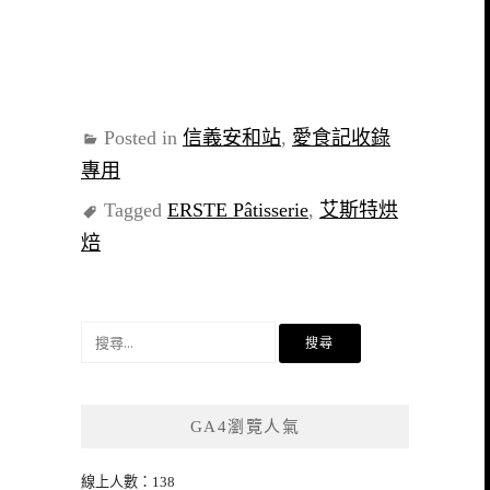
Posted in
信義安和站
,
愛食記收錄
專用
Tagged
ERSTE Pâtisserie
,
艾斯特烘
焙
搜
尋
關
鍵
GA4瀏覽人氣
字:
線上人數：138