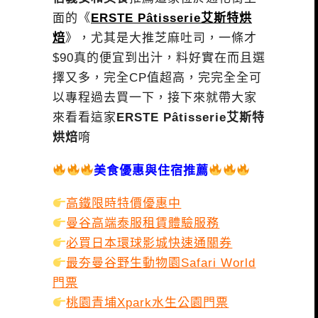
面的《
ERSTE Pâtisserie艾斯特烘
焙
》，尤其是大推芝麻吐司，一條才
$90真的便宜到出汁，料好實在而且選
擇又多，完全CP值超高，完完全全可
以專程過去買一下，接下來就帶大家
來看看這家
ERSTE Pâtisserie艾斯特
烘焙
唷
美食優惠與住宿推薦
高鐵限時特價優惠中
曼谷高端泰服租賃體驗服務
必買日本環球影城快速通關券
最夯曼谷野生動物園Safari World
門票
桃園青埔Xpark水生公園門票