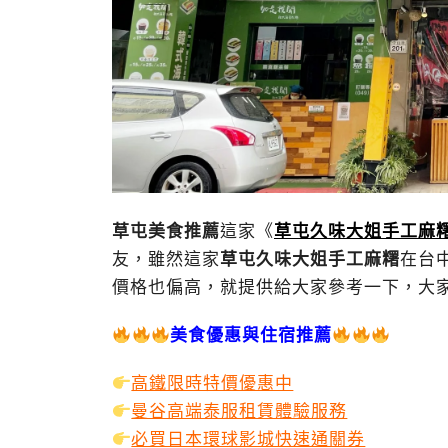
草屯美食推薦
這家《
草屯久味大姐手工麻
友，雖然這家
草屯久味大姐手工麻糬
在台
價格也偏高，就提供給大家參考一下，大
美食優惠與住宿推薦
高鐵限時特價優惠中
曼谷高端泰服租賃體驗服務
必買日本環球影城快速通關券