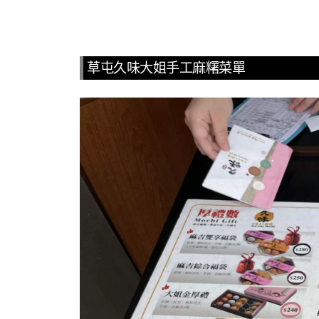
草屯久味大姐手工麻糬菜單