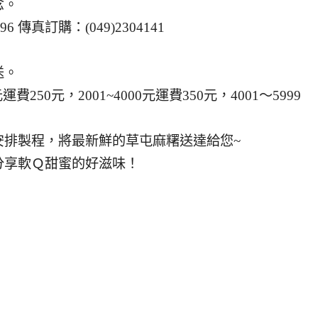
念。
996 傳真訂購：(049)2304141
送。
運費250元，2001~4000元運費350元，4001～5999
安排製程，將最新鮮的草屯麻糬送達給您~
分享軟Ｑ甜蜜的好滋味！