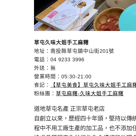
草屯久味大姐手工麻糬
地址：南投縣草屯鎮中山街201號
電話：04 9233 3996
外送：無
營業時間：05:30-21:00
食記：
【草屯美食】草屯久味大姐手工麻糬
粉絲團：
草屯麻糬-久味大姐手工麻糬
道地草屯名產 正宗草屯老店
自創立以來，歷經四十年頭，堅持以傳
程中不用工廠生產的加工品，也不添加