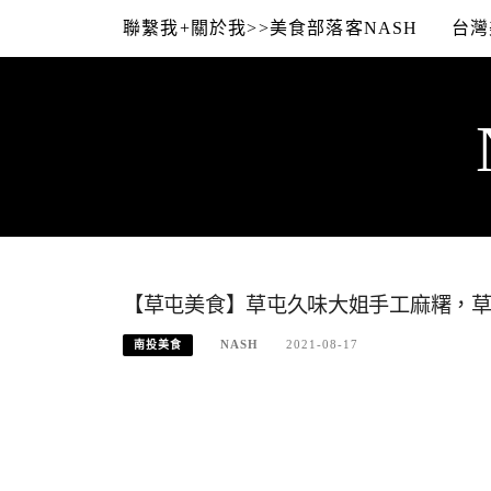
Skip
聯繫我+關於我>>美食部落客NASH
台灣
to
content
【草屯美食】草屯久味大姐手工麻糬，草屯
NASH
2021-08-17
南投美食