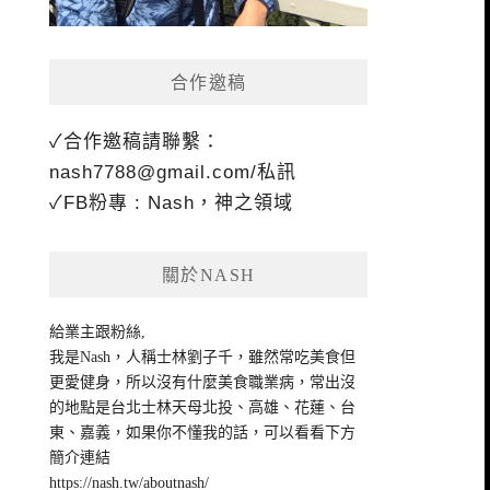
合作邀稿
✓合作邀稿請聯繫：
nash7788@gmail.com
/私訊
✓FB粉專 : Nash，神之領域
關於NASH
給業主跟粉絲,
我是Nash，人稱士林劉子千，雖然常吃美食但
更愛健身，所以沒有什麼美食職業病，常出沒
的地點是台北士林天母北投、高雄、花蓮、台
東、嘉義，如果你不懂我的話，可以看看下方
簡介連結
https://nash.tw/aboutnash/