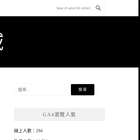
域
搜
尋
關
鍵
GA4瀏覽人氣
字:
線上人數：294