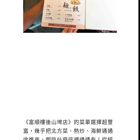
《富順樓後山埤店》的菜單選擇超豐
富，幾乎把北方菜、熱炒、海鮮通通
收進來，想吃什麼這裡通通有！從經