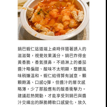
鍋巴蝦仁這道端上桌時伴隨著誘人的
滋滋聲，視覺效果滿分。鍋巴炸得金
黃香脆，香氣撲鼻，不過淋上的番茄
醬汁略偏甜、酸味不太明顯，整體風
味稍嫌溫和。蝦仁給得算有誠意，顆
顆飽滿、口感Q彈，但醬汁的層次感
略薄，少了那股應有的酸香衝擊力。
建議趁熱開動，才能享受到鍋巴與醬
汁交織出的酥脆轉軟口感變化，放久