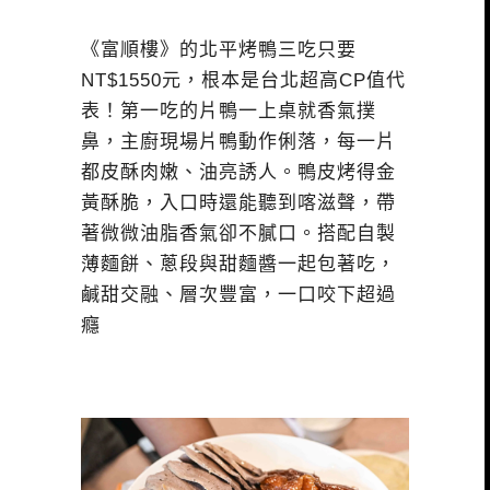
《富順樓》的北平烤鴨三吃只要
NT$1550元，根本是台北超高CP值代
表！第一吃的片鴨一上桌就香氣撲
鼻，主廚現場片鴨動作俐落，每一片
都皮酥肉嫩、油亮誘人。鴨皮烤得金
黃酥脆，入口時還能聽到喀滋聲，帶
著微微油脂香氣卻不膩口。搭配自製
薄麵餅、蔥段與甜麵醬一起包著吃，
鹹甜交融、層次豐富，一口咬下超過
癮