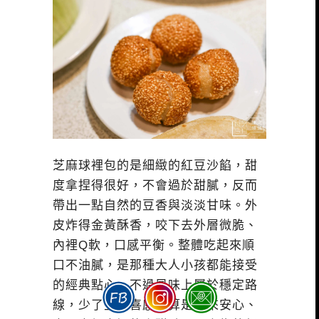
芝麻球裡包的是細緻的紅豆沙餡，甜
度拿捏得很好，不會過於甜膩，反而
帶出一點自然的豆香與淡淡甘味。外
皮炸得金黃酥香，咬下去外層微脆、
內裡Q軟，口感平衡。整體吃起來順
口不油膩，是那種大人小孩都能接受
的經典點心。不過風味上屬於穩定路
線，少了些驚喜感，算是吃來安心、