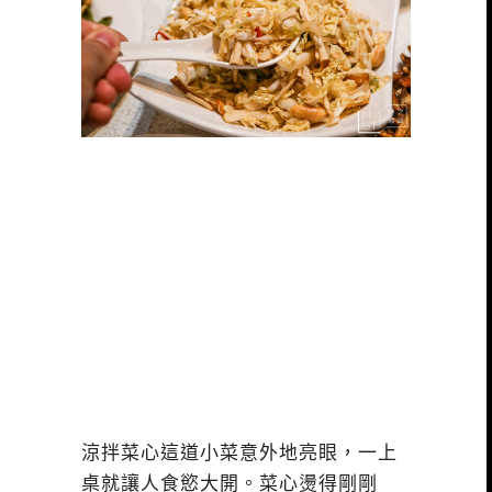
涼拌菜心這道小菜意外地亮眼，一上
桌就讓人食慾大開。菜心燙得剛剛