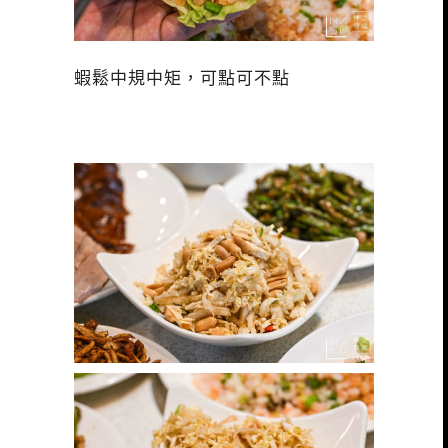
蝦鬆中規中矩，可點可不點