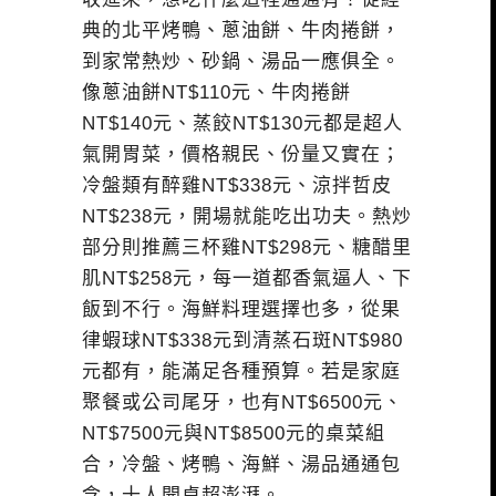
典的北平烤鴨、蔥油餅、牛肉捲餅，
到家常熱炒、砂鍋、湯品一應俱全。
像蔥油餅NT$110元、牛肉捲餅
NT$140元、蒸餃NT$130元都是超人
氣開胃菜，價格親民、份量又實在；
冷盤類有醉雞NT$338元、涼拌哲皮
NT$238元，開場就能吃出功夫。熱炒
部分則推薦三杯雞NT$298元、糖醋里
肌NT$258元，每一道都香氣逼人、下
飯到不行。海鮮料理選擇也多，從果
律蝦球NT$338元到清蒸石斑NT$980
元都有，能滿足各種預算。若是家庭
聚餐或公司尾牙，也有NT$6500元、
NT$7500元與NT$8500元的桌菜組
合，冷盤、烤鴨、海鮮、湯品通通包
含，十人開桌超澎湃。