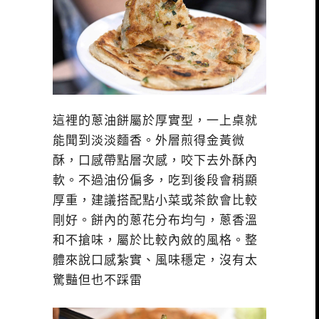
這裡的蔥油餅屬於厚實型，一上桌就
能聞到淡淡麵香。外層煎得金黃微
酥，口感帶點層次感，咬下去外酥內
軟。不過油份偏多，吃到後段會稍顯
厚重，建議搭配點小菜或茶飲會比較
剛好。餅內的蔥花分布均勻，蔥香溫
和不搶味，屬於比較內斂的風格。整
體來說口感紮實、風味穩定，沒有太
驚豔但也不踩雷