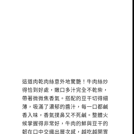
這道肉乾肉絲意外地驚艷！牛肉絲炒
得恰到好處，嫩口多汁完全不乾柴，
帶著微微焦香氣。搭配的豆干切得細
薄，吸滿了濃郁的醬汁，每一口都鹹
香入味，香氣撲鼻又不死鹹。整體火
候掌握得非常好，牛肉的鮮與豆干的
韌在口中交織出層次感，越吃越開胃