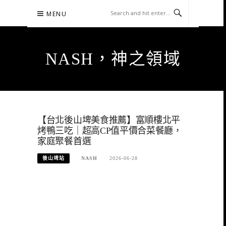
Skip
MENU
to
content
NASH，神之領域
【台北後山埤美食推薦】富順樓北平
烤鴨三吃｜超高CP值平價合菜餐廳，
家庭聚餐首選
後山埤站
NASH
2026-06-28