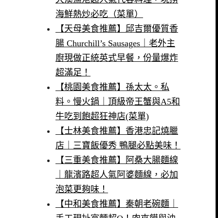
海鮮熱炒必吃（菜單）
【天母美食推薦】邱吉爾優質香
腸 Churchill’s Sausages｜老外主
廚現做正統英式早餐，份量爆炸
超滿足！
【桃園美食推薦】孫太太。私
料。慢火鍋｜頂級帝王蟹與A5和
牛吃到飽超狂神店(菜單)
【士林美食推薦】香港忠記燒臘
店｜三寶飯優秀 鴨腿必點美味！
【三重美食推薦】阿桑大腸麵線
｜龍濱路超人氣阿婆麵線，必加
泡菜更夠味！
【中和美食推薦】秦朝老碗麵｜