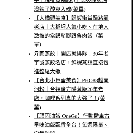
手工現扯寬麵超Q！肉夾饃與油
潑辣子酸爽入魂(菜單)
【大橋頭美食】歸綏街當歸豬腳
老店｜大稻埕人氣小吃、在地人
激推的當歸豬腳跟魯肉飯（菜
單）
亓家蒸餃｜開店就排隊！30年老
字號蒸餃名店，鮮蝦蒸餃直接包
進整尾大蝦
【台北小巨蛋美食】PHO88越南
河粉｜台視後方隱藏版20年老
店，咖哩系列真的太強了！(菜
單)
【頑固油飯 OneGu】行動攤車古
早味油飯飄香全台！每週限量、