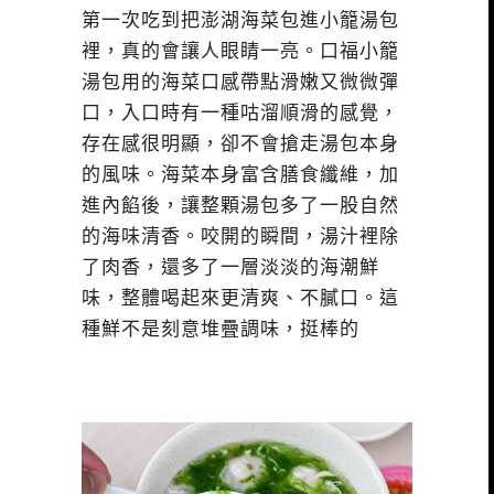
第一次吃到把澎湖海菜包進小籠湯包
裡，真的會讓人眼睛一亮。口福小籠
湯包用的海菜口感帶點滑嫩又微微彈
口，入口時有一種咕溜順滑的感覺，
存在感很明顯，卻不會搶走湯包本身
的風味。海菜本身富含膳食纖維，加
進內餡後，讓整顆湯包多了一股自然
的海味清香。咬開的瞬間，湯汁裡除
了肉香，還多了一層淡淡的海潮鮮
味，整體喝起來更清爽、不膩口。這
種鮮不是刻意堆疊調味，挺棒的