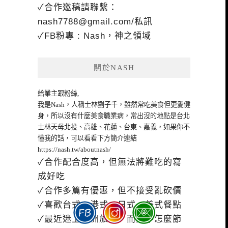
✓合作邀稿請聯繫：
nash7788@gmail.com
/私訊
✓FB粉專 : Nash，神之領域
關於NASH
給業主跟粉絲,
我是Nash，人稱士林劉子千，雖然常吃美食但更愛健
身，所以沒有什麼美食職業病，常出沒的地點是台北
士林天母北投、高雄、花蓮、台東、嘉義，如果你不
懂我的話，可以看看下方簡介連結
https://nash.tw/aboutnash/
✓合作配合度高，但無法將難吃的寫
成好吃
✓合作多篇有優惠，但不接受亂砍價
✓喜歡台式、港式、日式、美式餐點
✓最近迷上歐洲旅遊，而且不怎麼節