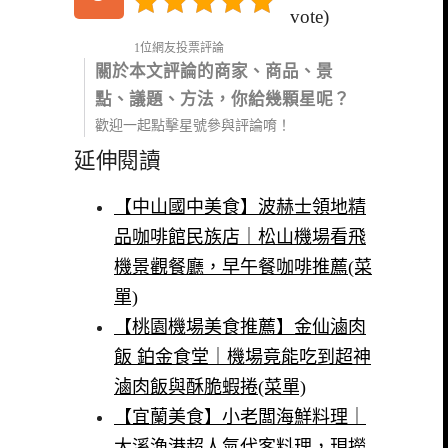
vote)
1位網友投票評論
關於本文評論的商家、商品、景
點、議題、方法，你給幾顆星呢？
歡迎一起點擊星號參與評論唷！
延伸閱讀
【中山國中美食】波赫士領地精
品咖啡館民族店｜松山機場看飛
機景觀餐廳，早午餐咖啡推薦(菜
單)
【桃園機場美食推薦】金仙滷肉
飯 鉑金食堂｜機場竟能吃到超神
滷肉飯與酥脆蝦捲(菜單)
【宜蘭美食】小老闆海鮮料理｜
大溪漁港超人氣代客料理，現撈