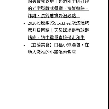
國美食餐飲房｜超過兩千則好評
的老字號韓式餐廳，海鮮煎餅、
炸雞、馬鈴薯排骨湯必點！
2026股感媒體StockFeel龍焰燒烤
席升級回歸！天母球場邊看球邊
烤肉，猜中重量直接帶走和牛
【宜蘭美食】口福小籠湯包，在
地人激推的小籠湯包名店