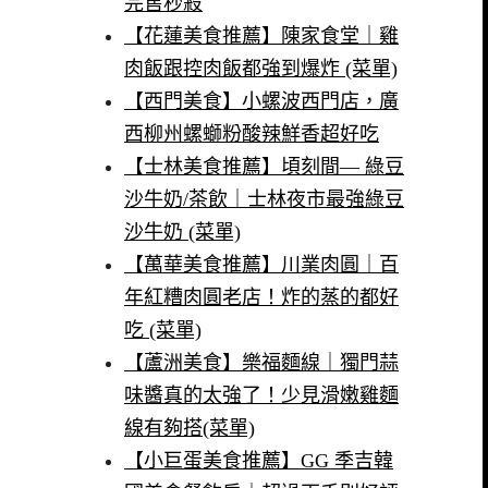
完售秒殺
【花蓮美食推薦】陳家食堂｜雞
肉飯跟控肉飯都強到爆炸 (菜單)
【西門美食】小螺波西門店，廣
西柳州螺螄粉酸辣鮮香超好吃
【士林美食推薦】頃刻間— 綠豆
沙牛奶/茶飲｜士林夜市最強綠豆
沙牛奶 (菜單)
【萬華美食推薦】川業肉圓｜百
年紅糟肉圓老店！炸的蒸的都好
吃 (菜單)
【蘆洲美食】樂福麵線｜獨門蒜
味醬真的太強了！少見滑嫩雞麵
線有夠搭(菜單)
【小巨蛋美食推薦】GG 季吉韓