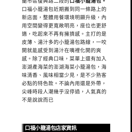
蘭市區復興路二段的
口福小籠湯包。
口福小籠湯包近期搬到同一條路上的
新店面，整體用餐環境明顯升級，內
用空間變得更寬敞明亮，座位也更舒
適，吃起來不再有擁擠感。主打的是
皮薄、湯汁多的小籠湯包路線，一咬
開就能感受到湯汁在嘴裡化開的爽
感。除了經典口味，菜單上還有加入
澎湖產海菜的澎湖海菜小籠湯包，海
味清香、風味相當少見，是不少熟客
必點的特色款。不論內用還是外帶，
尖峰時段人潮幾乎沒停過，人氣真的
不是說說而已
口福小籠湯包店家資訊