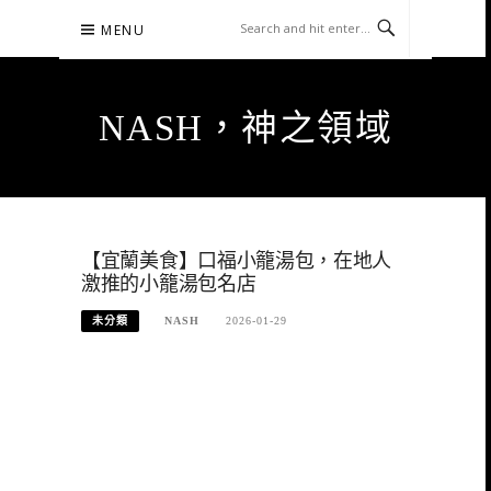
Skip
MENU
to
content
NASH，神之領域
【宜蘭美食】口福小籠湯包，在地人
激推的小籠湯包名店
未分類
NASH
2026-01-29