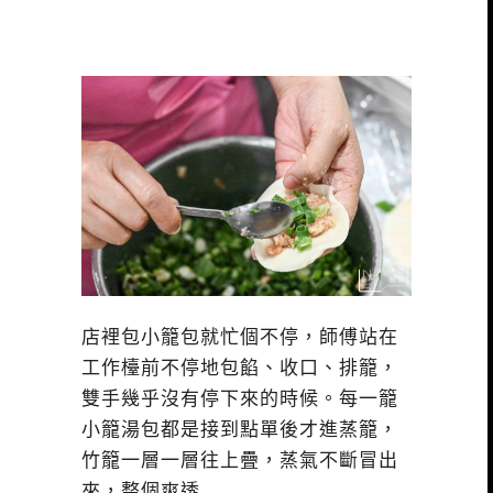
店裡包小籠包就忙個不停，師傅站在
工作檯前不停地包餡、收口、排籠，
雙手幾乎沒有停下來的時候。每一籠
小籠湯包都是接到點單後才進蒸籠，
竹籠一層一層往上疊，蒸氣不斷冒出
來，整個爽透