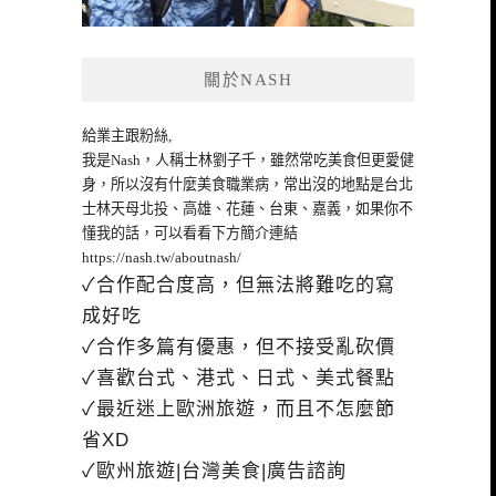
關於NASH
給業主跟粉絲,
我是Nash，人稱士林劉子千，雖然常吃美食但更愛健
身，所以沒有什麼美食職業病，常出沒的地點是台北
士林天母北投、高雄、花蓮、台東、嘉義，如果你不
懂我的話，可以看看下方簡介連結
https://nash.tw/aboutnash/
✓合作配合度高，但無法將難吃的寫
成好吃
✓合作多篇有優惠，但不接受亂砍價
✓喜歡台式、港式、日式、美式餐點
✓最近迷上歐洲旅遊，而且不怎麼節
省XD
✓歐州旅遊|台灣美食|廣告諮詢