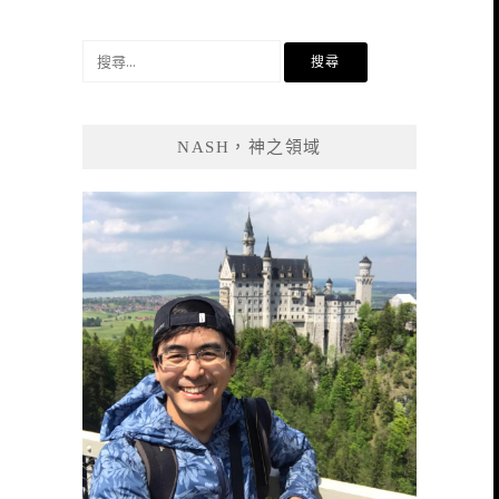
搜
尋
關
鍵
NASH，神之領域
字: