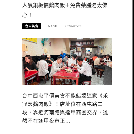
人氣銅板價鵝肉飯＋免費藥膳湯太佛
心！
台中美食
NASH
2026-07-28
台中西屯平價美食不能錯過這家《禾
冠宏鵝肉飯》！店址位在西屯路二
段，靠近河南路與逢甲商圈交界，雖
然不在逢甲夜市正…