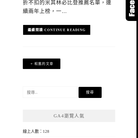
折不扣的米其林必比登推薦名單，連
續兩年上榜，一…
CONTINUE READING
文
較舊的文章
章
導
覽
搜
尋
關
鍵
GA4瀏覽人氣
字:
線上人數：128