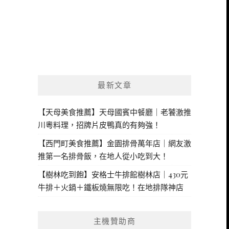
最新文章
【天母美食推薦】天母國賓中餐廳｜老饕激推
川粵料理，招牌片皮鴨真的有夠強！
【西門町美食推薦】金園排骨萬年店｜網友激
推第一名排骨飯，在地人從小吃到大！
【樹林吃到飽】安格士牛排館樹林店｜430元
牛排＋火鍋＋鐵板燒無限吃！在地排隊神店
主機贊助商