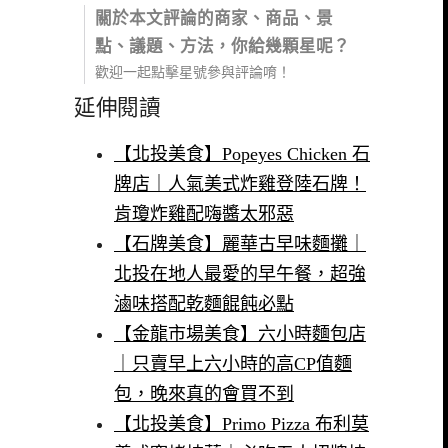
關於本文評論的商家、商品、景
點、議題、方法，你給幾顆星呢？
歡迎一起點擊星號參與評論唷！
延伸閱讀
【北投美食】Popeyes Chicken 石
牌店｜人氣美式炸雞登陸石牌！
肯瓊炸雞配嗨醬太邪惡
【石牌美食】麗華古早味麵攤｜
北投在地人最愛的早午餐，超強
滷味搭配乾麵餛飩必點
【金龍市場美食】六小時麵包店
｜只賣早上六小時的高CP值麵
包，晚來真的會買不到
【北投美食】Primo Pizza 布利莫