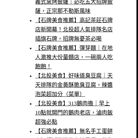
義式窯烤披薩｜必吃五大招牌披
薩，正宗那不勒斯風味
【石牌美食推薦】高記茶莊石牌
店新開幕！北投超人氣排隊名店
插旗石牌，招牌無憂茶必喝
【石牌美食推薦】彈芽麵｜在地
人激推大份量麵店，一碗兩人吃
飽飽！
【北投美食】好味道臭豆腐｜天
天排隊的金黃酥脆臭豆腐，辣醬
泡菜超加分（菜單）
【北投美食】313鵝肉擔｜早上
10點就開門的鵝肉老店，滷肉飯
超強必點
【石牌美食推薦】無名手工蛋餅