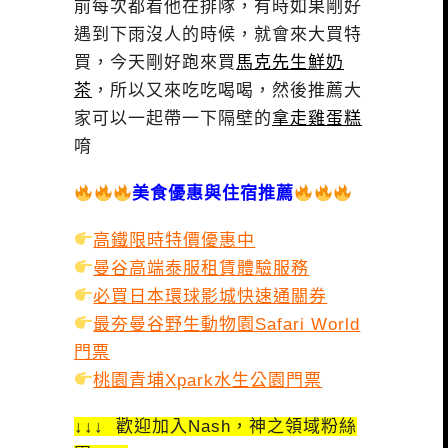
前每次都看他在排隊，有時如果剛好
遇到下雨沒人的時候，就會來大買特
買，今天剛好跑來買
馬克先生鮮奶
茶
，所以又來吃吃喝喝，然後推薦大
家可以一起帶一下隔壁的
拿走雞蛋糕
唷
美食優惠與住宿推薦
高鐵限時特價優惠中
曼谷高端泰服租賃體驗服務
必買日本環球影城快速通關券
最夯曼谷野生動物園Safari World
門票
桃園青埔Xpark水生公園門票
↓↓↓ 歡迎加入Nash，神之領域粉絲