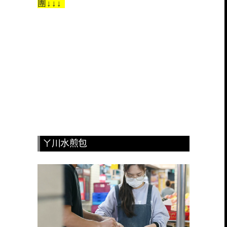
團↓↓↓
ㄚ川水煎包