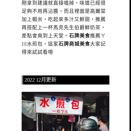
剛拿到建議就直接嗑掉，味道已經很
足夠不用再沾醬，而且裡面是高麗菜
加上蝦米，吃起來多汁又鮮甜，推薦
再搭配上一杯馬克先生伯爵鮮奶茶，
差點會爽到上天堂。
石牌美食
推薦ㄚ
川水煎包，這家
石牌商城美食
大家記
得來試試看唷
2022 12月更新