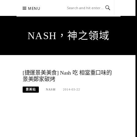
Skip
MENU
to
content
NASH，神之領域
[捷運景美美食] Nash 吃 相當重口味的
景美鄭家碳烤
景美站
NASH
2014-03-22