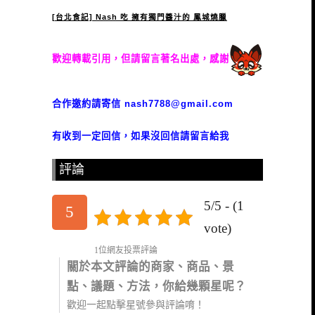
[台北食記] Nash 吃 擁有獨門醬汁的 鳳城燒臘
歡迎轉載引用，但請留言著名出處，感謝
合作邀約請寄信
nash7788@gmail.com
有收到一定回信，如果沒回信請留言給我
評論
5/5 - (1
5
vote)
1位網友投票評論
關於本文評論的商家、商品、景
點、議題、方法，你給幾顆星呢？
歡迎一起點擊星號參與評論唷！