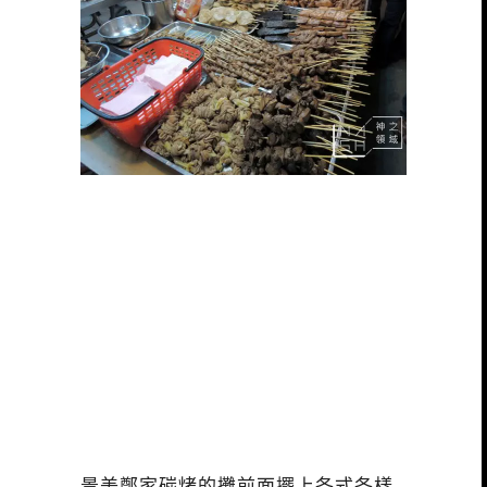
景美鄭家碳烤的攤前面擺上各式各樣