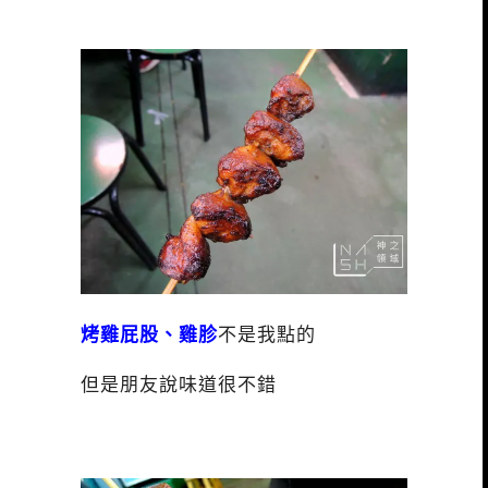
烤雞屁股、雞胗
不是我點的
但是朋友說味道很不錯