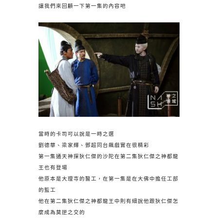
讓我們來回顧一下第一集的內容吧
當時的卡司可以說是一時之選
劉德華、梁家輝、鄧超同台飆戲實在很精彩
第一集通天神探狄仁傑的沙陀在第二集狄仁傑之神都龍
王也有登場
他原本是大理寺的醫工，在第一集是在大佛中擔任工部
的監工
他在第二集狄仁傑之神都龍王中則有細說他跟狄仁傑怎
麼成為莫逆之交的