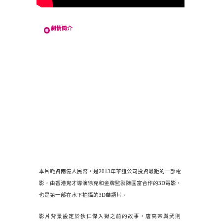
劇情簡介
本片耗資兩億人民幣，是2013年華誼公司投資最鉅的一部電
影，由香港鬼才導演徐克和金牌監製陳國富合作的3D電影，
也是第一部在水下拍攝的3D華語片。
影片背景設定於狄仁傑入獄之前的故事，唐高宗與武則