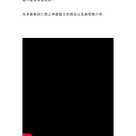
先來看看狄仁傑之神都龍王的預告以及劇情簡介吧