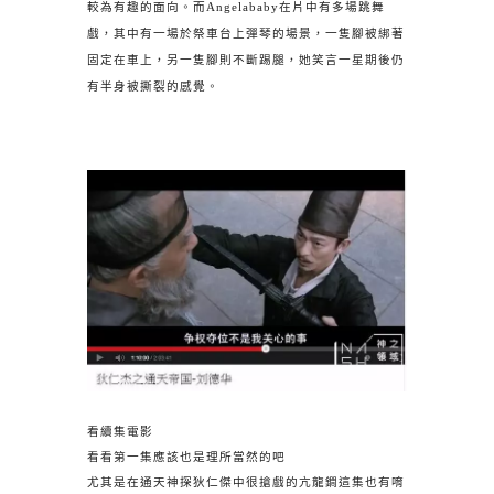
較為有趣的面向。而Angelababy在片中有多場跳舞
戲，其中有一場於祭車台上彈琴的場景，一隻腳被綁著
固定在車上，另一隻腳則不斷踢腿，她笑言一星期後仍
有半身被撕裂的感覺。
看續集電影
看看第一集應該也是理所當然的吧
尤其是在通天神探狄仁傑中很搶戲的亢龍鐧這集也有唷