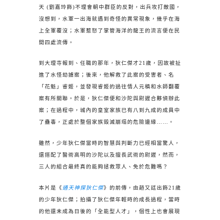
天 (劉嘉玲飾)不理會朝中群臣的反對，出兵攻打敵國，
沒想到，水軍一出海就遇到奇怪的異常現象，幾乎在海
上全軍覆沒；水軍惹怒了掌管海洋的龍王的流言便在民
間四處流傳。
到大理寺報到、任職的那年，狄仁傑才21歲，因故被扯
進了水怪劫擄案；後來，他解救了此案的受害者、名
「花魁」睿姬，並發現睿姬的過往情人元稹和水師翻覆
案有所關聯。於是，狄仁傑便和沙陀與尉遲合夥偵辦此
案；在過程中，城內的皇室家族已有八到九成的成員中
了蠱毒，正處於整個家族毀滅崩塌的危險邊緣……。
雖然，少年狄仁傑當時的智慧與判斷力已經相當驚人，
還搭配了醫術高明的沙陀以及擅長武術的尉遲，然而，
三人的組合最終真的能夠拯救眾人、免於危難嗎？
本片是《
通天神探狄仁傑
》的前傳，由趙又廷出飾21歲
的少年狄仁傑；拍攝了狄仁傑年輕時的成長過程，當時
的他還未成為日後的「全能型人才」，個性上也會展現