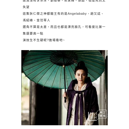
這及沒有李冰冰、劉德華、梁家輝、鄧超，但是先別太
失望
這集狄仁傑之神都龍王有的是Angelababy、趙又廷、
馮紹峰、金范等人
選角不算是太差，而且也都是漂亮臉孔，可看度比第一
集還要高一點
演技生不生硬呢?進場看吧~