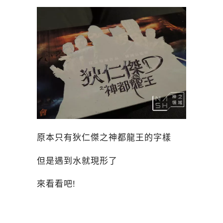
原本只有狄仁傑之神都龍王的字樣
但是遇到水就現形了
來看看吧!