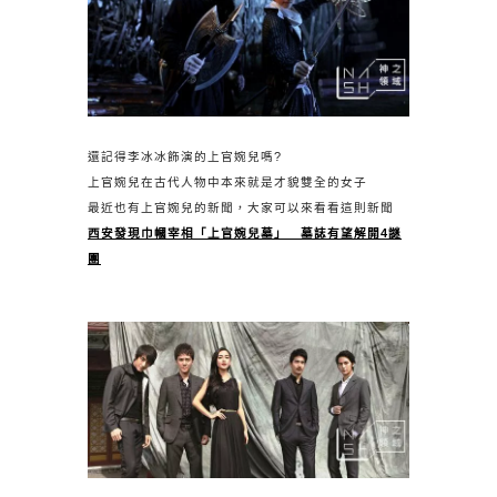
還記得李冰冰飾演的上官婉兒嗎?
上官婉兒在古代人物中本來就是才貌雙全的女子
最近也有上官婉兒的新聞，大家可以來看看這則新聞
西安發現巾幗宰相「上官婉兒墓」 墓誌有望解開4謎
團