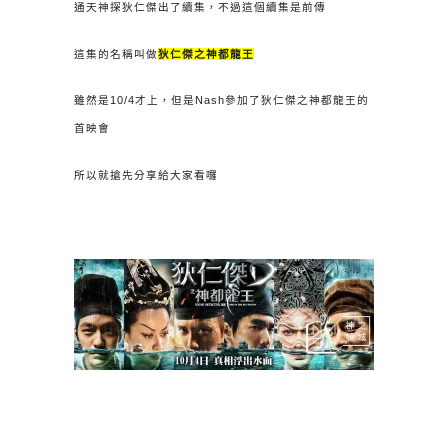
通天神探狄仁傑出了續集，不過這個續集是前傳
這集的名稱叫做
狄仁傑之神都龍王
雖然是10/4才上，但是Nash參加了狄仁傑之神都龍王的
首映會
所以就搶先分享給大家看囉