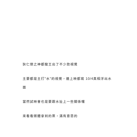
狄仁傑之神都龍王出了不少款視覺
主要都是主打”水”的視覺，連上映都寫 10/4真相浮出水
面
當然試映會也是要跟水扯上一些關係囉
來看看媒體拿到的票，滿有意思的