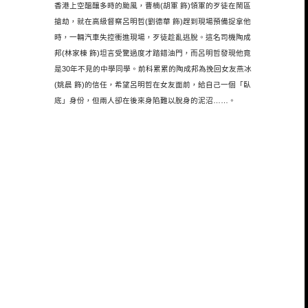
香港上空醞釀多時的颱風，曹楠(胡軍 飾)領軍的歹徒在鬧區
搶劫，就在高級督察呂明哲(劉德華 飾)趕到現場預備捉拿他
時，一輛汽車失控衝進現場，歹徒趁亂逃脫。
這名司機陶成
邦(林家棟 飾)坦言受驚過度才踏錯油門，而呂明哲發現他竟
是30年不見的中學同學。前科累累的陶成邦為挽回女友燕冰
(姚晨 飾)的信任，希望呂明哲在女友面前，給自己一個「臥
底」身份，但兩人卻在後來身陷難以脫身的泥沼……。