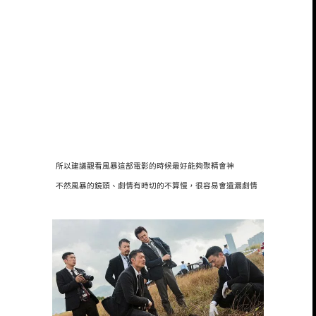
所以建議觀看風暴這部電影的時候最好能夠聚精會神
不然風暴的鏡頭、劇情有時切的不算慢，很容易會遺漏劇情