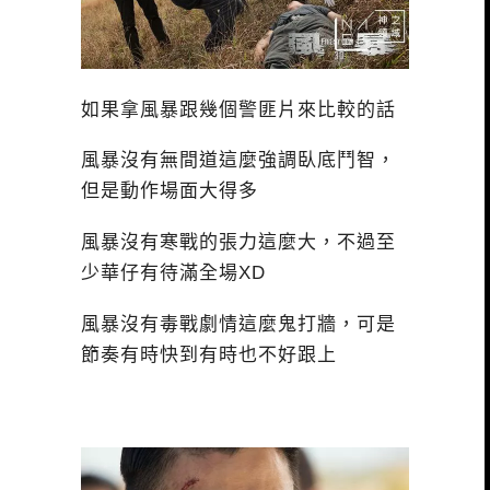
如果拿風暴跟幾個警匪片來比較的話
風暴沒有無間道這麼強調臥底鬥智，
但是動作場面大得多
風暴沒有寒戰的張力這麼大，不過至
少華仔有待滿全場XD
風暴沒有毒戰劇情這麼鬼打牆，可是
節奏有時快到有時也不好跟上