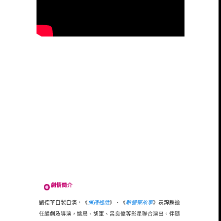
劇情簡介
劉德華自製自演，《
保持通話
》、《
新警察故事
》袁錦麟擔
任編劇及導演，姚晨、胡軍、呂良偉等影星聯合演出。
伴隨