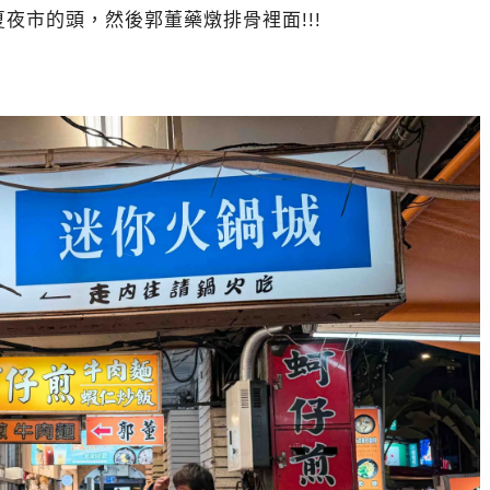
夜市的頭，然後郭董藥燉排骨裡面!!!