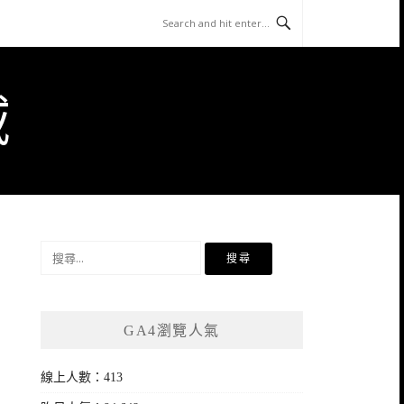
域
搜
尋
關
鍵
GA4瀏覽人氣
字:
線上人數：413