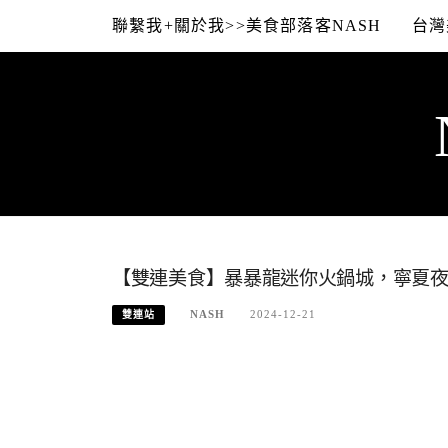
Skip
聯繫我+關於我>>美食部落客NASH
台灣
to
content
【雙連美食】暴暴龍迷你火鍋城，寧夏
NASH
2024-12-21
雙連站