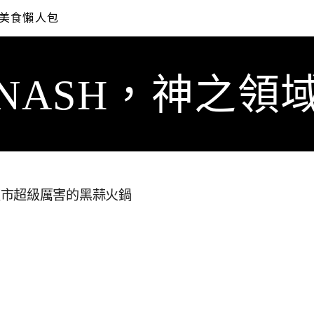
美食懶人包
NASH，神之領
夜市超級厲害的黑蒜火鍋