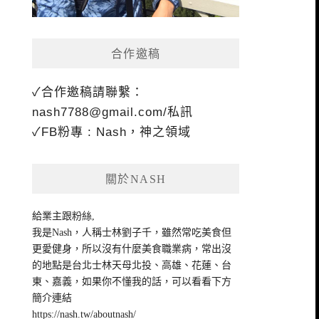
合作邀稿
✓合作邀稿請聯繫：
nash7788@gmail.com
/私訊
✓FB粉專 : Nash，神之領域
關於NASH
給業主跟粉絲,
我是Nash，人稱士林劉子千，雖然常吃美食但
更愛健身，所以沒有什麼美食職業病，常出沒
的地點是台北士林天母北投、高雄、花蓮、台
東、嘉義，如果你不懂我的話，可以看看下方
簡介連結
https://nash.tw/aboutnash/