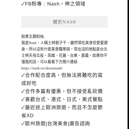
✓FB粉專 : Nash，神之領域
關於NASH
給業主跟粉絲,
我是Nash，人稱士林劉子千，雖然常吃美食但更愛健
身，所以沒有什麼美食職業病，常出沒的地點是台北
士林天母北投、高雄、花蓮、台東、嘉義，如果你不
懂我的話，可以看看下方簡介連結
https://nash.tw/aboutnash/
✓合作配合度高，但無法將難吃的寫
成好吃
✓合作多篇有優惠，但不接受亂砍價
✓喜歡台式、港式、日式、美式餐點
✓最近迷上歐洲旅遊，而且不怎麼節
省XD
✓歐州旅遊|台灣美食|廣告諮詢