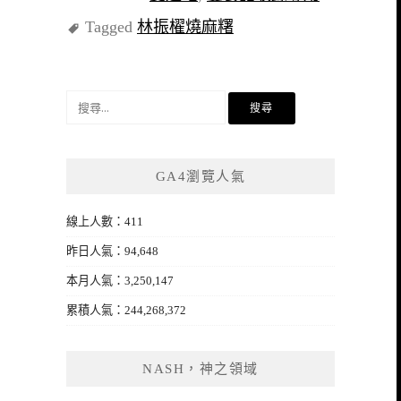
Tagged
林振櫂燒麻糬
搜
尋
關
鍵
GA4瀏覽人氣
字:
線上人數：411
昨日人氣：94,648
本月人氣：3,250,147
累積人氣：244,268,372
NASH，神之領域