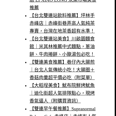
推薦
【台北雙連站飲料推薦】坪林手
赤峰店｜赤峰街巷弄高人氣純茶
專賣，台灣在地茶香超有水準！
【台北雙連站美食】川畝園麵食
館｜米其林推薦中式麵點，蔥油
餅、牛肉捲餅、小籠湯包必吃！
【雙連美食推薦】巷仔內大腸煎
｜台北人氣傳統小吃！大腸圈＋
香菇肉羹超平價必吃（附菜單）
【大稻埕美食】魷布院鮮烤魷魚
｜迪化街超人氣排隊點心，現烤
香氣逼人（附購買資訊）
【雙連早午餐推薦】Supranormal