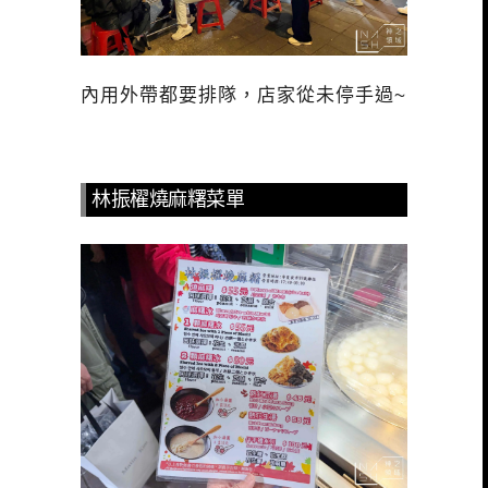
內用外帶都要排隊，店家從未停手過~
林振櫂燒麻糬菜單