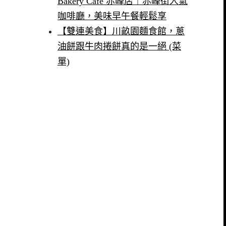
Bakery Cafe 赤峰店｜赤峰街人氣
咖啡廳，美味早午餐輕鬆享
【雙連美食】川畝園麵食館，蔥
油餅跟牛肉捲餅真的是一絕 (菜
單)