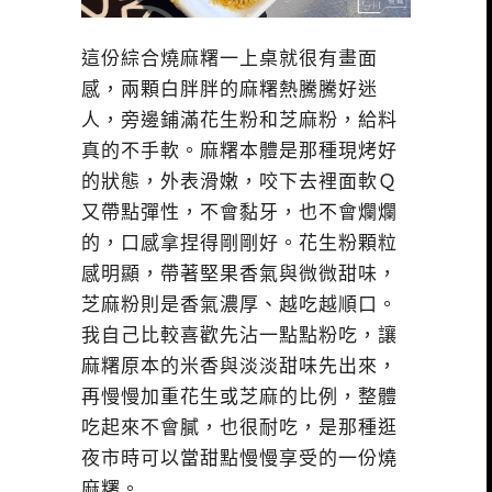
這份綜合燒麻糬一上桌就很有畫面
感，兩顆白胖胖的麻糬熱騰騰好迷
人，旁邊鋪滿花生粉和芝麻粉，給料
真的不手軟。麻糬本體是那種現烤好
的狀態，外表滑嫩，咬下去裡面軟Ｑ
又帶點彈性，不會黏牙，也不會爛爛
的，口感拿捏得剛剛好。花生粉顆粒
感明顯，帶著堅果香氣與微微甜味，
芝麻粉則是香氣濃厚、越吃越順口。
我自己比較喜歡先沾一點點粉吃，讓
麻糬原本的米香與淡淡甜味先出來，
再慢慢加重花生或芝麻的比例，整體
吃起來不會膩，也很耐吃，是那種逛
夜市時可以當甜點慢慢享受的一份燒
麻糬。