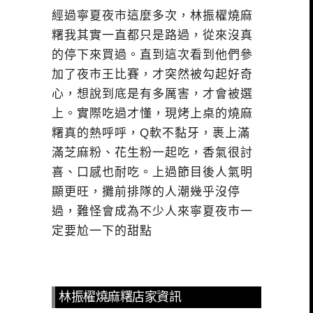
經過寧夏夜市這麼多次，林振櫂燒麻
糬我其實一直都只是路過，從來沒真
的停下來買過。直到這次看到他們參
加了夜市王比賽，才突然被勾起好奇
心，想說到底是有多厲害，才會被選
上。實際吃過才懂，現烤上桌的燒麻
糬真的熱呼呼，Q軟不黏牙，裹上滿
滿芝麻粉、花生粉一起吃，香氣很討
喜、口感也耐吃。上過節目後人氣明
顯更旺，攤前排隊的人潮幾乎沒停
過，難怪會成為不少人來寧夏夜市一
定要尬一下的甜點
林振櫂燒麻糬店家資訊