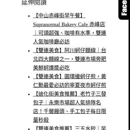
延伸閱讀
【中山赤峰街早午餐】
Supranormal Bakery Cafe 赤峰店
｜可頌超強、咖啡有水準，雙連
人氣咖啡廳必訪
【雙連美食】阿川蚵仔麵線｜台
北四大麵線之一，雙連市場旁肥
美鮮蚵爆漿必吃
【雙連美食】圓環邊蚵仔煎，黃
仁勳最愛必訪的寧夏夜市蚵仔煎
【迪化街美食推薦】老竹子三發
包子｜永樂市場超人氣排隊名
店！千層饅頭、手工包子每日限
量秒殺
【雙連美食推薦】三五水餃｜早