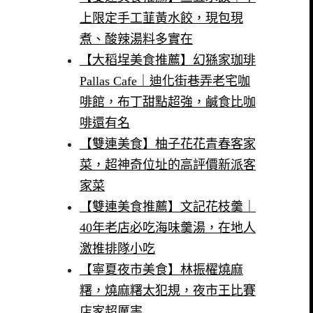
上限定手工韮黃水餃，現包現
煮、酸辣湯料多實在
【大稻埕美食推薦】幻猻家珈琲
Pallas Cafe｜迪化街巷弄老宅咖
啡館，布丁甜點超強，鹹食比咖
啡還有名
【雙連美食】柚子花花青春客家
菜，超神奇位址的高評價新派客
家菜
【雙連美食推薦】文記花枝羹｜
40年老店必吃海味羹湯，在地人
激推排隊小吃
【寧夏夜市美食】林振櫂燒麻
糬，燒麻糬太犯規，夜市王比賽
店家超厲害