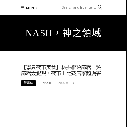
Skip
MENU
to
content
NASH，神之領域
【寧夏夜市美食】林振櫂燒麻糬，燒
麻糬太犯規，夜市王比賽店家超厲害
雙連站
NASH
2026-01-09