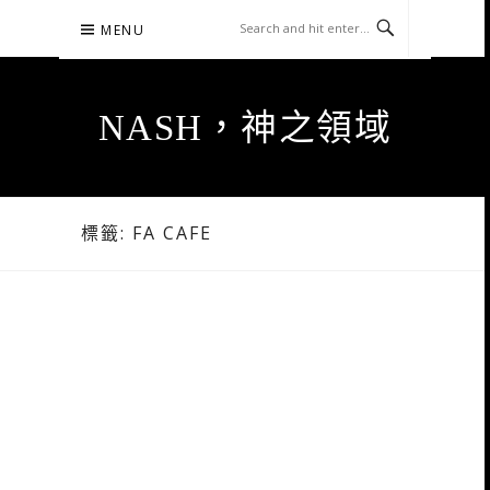
Skip
MENU
to
content
NASH，神之領域
標籤:
FA CAFE