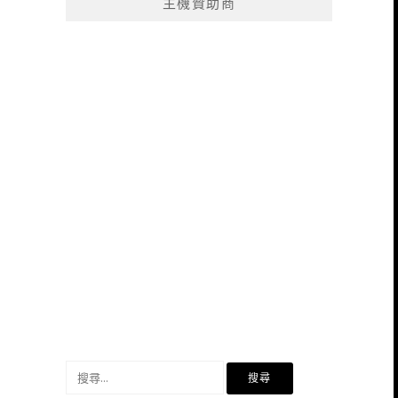
主機贊助商
搜
尋