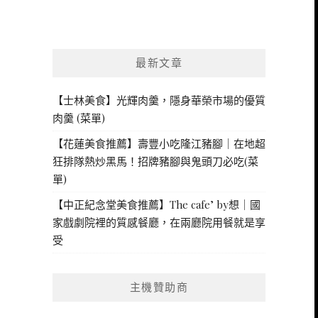
最新文章
【士林美食】光輝肉羹，隱身華榮市場的優質
肉羹 (菜單)
【花蓮美食推薦】壽豐小吃隆江豬腳｜在地超
狂排隊熱炒黑馬！招牌豬腳與鬼頭刀必吃(菜
單)
【中正紀念堂美食推薦】The cafe’ by想｜國
家戲劇院裡的質感餐廳，在兩廳院用餐就是享
受
主機贊助商