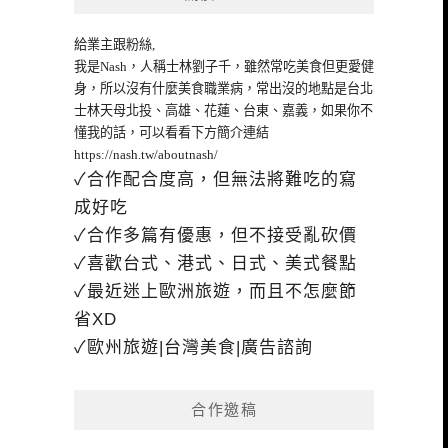
給業主跟粉絲,
我是Nash，人稱士林劉子千，雖然常吃美食但更愛健
身，所以沒有什麼美食職業病，常出沒的地點是台北
士林天母北投、高雄、花蓮、台東、嘉義，如果你不
懂我的話，可以看看下方簡介連結
https://nash.tw/aboutnash/
✓合作配合度高，但無法將難吃的寫
成好吃
✓合作多篇有優惠，但不接受亂砍價
✓喜歡台式、港式、日式、美式餐點
✓最近迷上歐洲旅遊，而且不怎麼節
省XD
✓歐州旅遊|台灣美食|廣告諮詢
合作邀稿