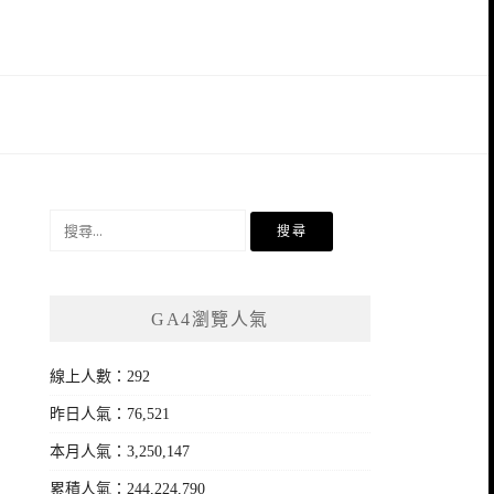
搜
尋
關
鍵
GA4瀏覽人氣
字:
線上人數：292
昨日人氣：76,521
本月人氣：3,250,147
累積人氣：244,224,790