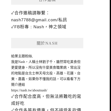
✓合作邀稿請聯繫：
nash7788@gmail.com
/私訊
✓FB粉專 : Nash，神之領域
關於NASH
給業主跟粉絲,
我是Nash，人稱士林劉子千，雖然常吃美食但
更愛健身，所以沒有什麼美食職業病，常出沒
的地點是台北士林天母北投、高雄、花蓮、台
東、嘉義，如果你不懂我的話，可以看看下方
簡介連結
https://nash.tw/aboutnash/
✓合作配合度高，但無法將難吃的寫
成好吃
✓合作多篇有優惠，但不接受亂砍價