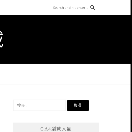
域
搜
尋
關
鍵
GA4瀏覽人氣
字: