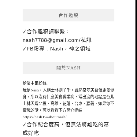
合作邀稿
✓合作邀稿請聯繫：
nash7788@gmail.com
/私訊
✓FB粉專 : Nash，神之領域
關於NASH
給業主跟粉絲,
我是Nash，人稱士林劉子千，雖然常吃美食但更愛健
身，所以沒有什麼美食職業病，常出沒的地點是台北
士林天母北投、高雄、花蓮、台東、嘉義，如果你不
懂我的話，可以看看下方簡介連結
https://nash.tw/aboutnash/
✓合作配合度高，但無法將難吃的寫
成好吃