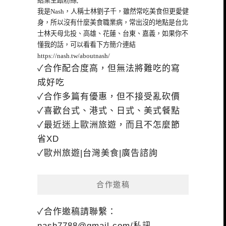
給業主跟粉絲,
我是Nash，人稱士林劉子千，雖然常吃美食但更愛健
身，所以沒有什麼美食職業病，常出沒的地點是台北
士林天母北投、高雄、花蓮、台東、嘉義，如果你不
懂我的話，可以看看下方簡介連結
https://nash.tw/aboutnash/
✓合作配合度高，但無法將難吃的寫
成好吃
✓合作多篇有優惠，但不接受亂砍價
✓喜歡台式、港式、日式、美式餐點
✓最近迷上歐洲旅遊，而且不怎麼節
省XD
✓歐州旅遊|台灣美食|廣告諮詢
合作邀稿
✓合作邀稿請聯繫：
nash7788@gmail.com
/私訊