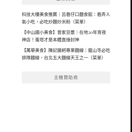
科技大樓美食推薦｜呂巷仔口麵食館：巷弄人
氣小吃，必吃炒麵炒米粉（菜單）
【中山國小美食】曾家豆漿｜在地20年宵夜
神店！蛋塔才是本體直接封神
【萬華美食】陳記腸蚵專業麵線｜龍山寺必吃
排隊麵線，台北五大麵線天王之一（菜單）
主機贊助商