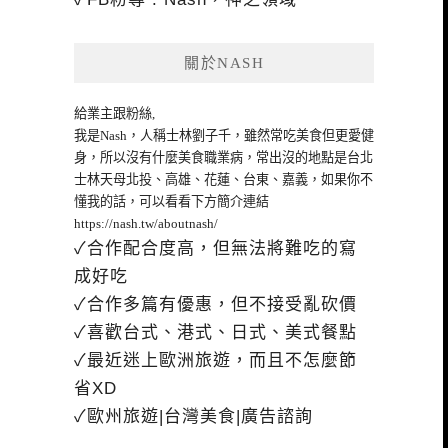
關於NASH
給業主跟粉絲,
我是Nash，人稱士林劉子千，雖然常吃美食但更愛健
身，所以沒有什麼美食職業病，常出沒的地點是台北
士林天母北投、高雄、花蓮、台東、嘉義，如果你不
懂我的話，可以看看下方簡介連結
https://nash.tw/aboutnash/
✓合作配合度高，但無法將難吃的寫
成好吃
✓合作多篇有優惠，但不接受亂砍價
✓喜歡台式、港式、日式、美式餐點
✓最近迷上歐洲旅遊，而且不怎麼節
省XD
✓歐州旅遊|台灣美食|廣告諮詢