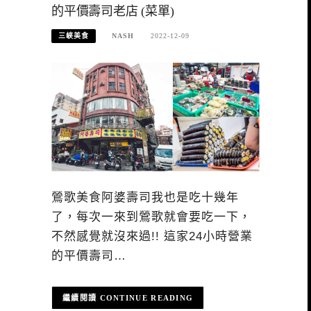
的平價壽司老店 (菜單)
三峽美食
NASH
2022-12-09
鶯歌美食阿婆壽司我也是吃十幾年
了，每次一來到鶯歌就會要吃一下，
不然感覺就沒來過!! 這家24小時營業
的平價壽司…
CONTINUE READING