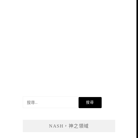
搜
尋
關
鍵
NASH，神之領域
字: