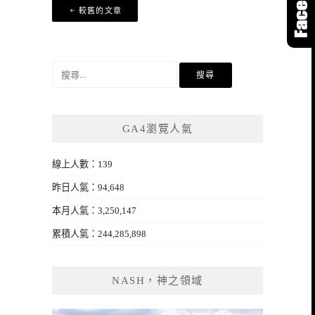
文
較舊的文章
章
導
覽
搜
尋
關
鍵
GA4瀏覽人氣
字:
線上人數：139
昨日人氣：94,648
本月人氣：3,250,147
累積人氣：244,285,898
NASH，神之領域