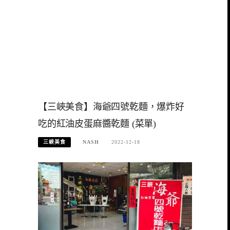
【三峽美食】海爺四號乾麵，爆炸好
吃的紅油皮蛋麻醬乾麵 (菜單)
三峽美食
NASH
2022-12-18