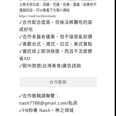
士林天母北投、高雄、花蓮、台東、嘉義，如果你不
懂我的話，可以看看下方簡介連結
https://nash.tw/aboutnash/
✓合作配合度高，但無法將難吃的寫
成好吃
✓合作多篇有優惠，但不接受亂砍價
✓喜歡台式、港式、日式、美式餐點
✓最近迷上歐洲旅遊，而且不怎麼節
省XD
✓歐州旅遊|台灣美食|廣告諮詢
合作邀稿
✓合作邀稿請聯繫：
nash7788@gmail.com
/私訊
✓FB粉專 Nash，神之領域