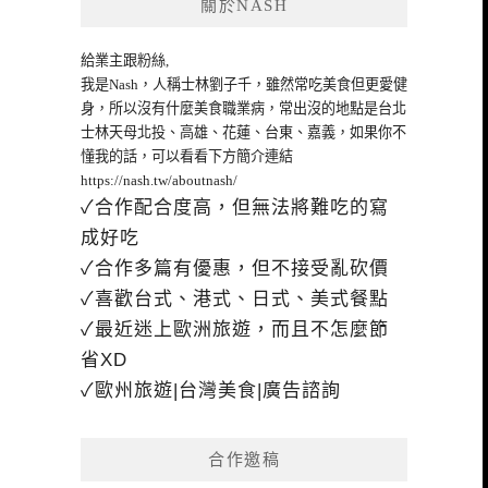
關於NASH
給業主跟粉絲,
我是Nash，人稱士林劉子千，雖然常吃美食但更愛健
身，所以沒有什麼美食職業病，常出沒的地點是台北
士林天母北投、高雄、花蓮、台東、嘉義，如果你不
懂我的話，可以看看下方簡介連結
https://nash.tw/aboutnash/
✓合作配合度高，但無法將難吃的寫
成好吃
✓合作多篇有優惠，但不接受亂砍價
✓喜歡台式、港式、日式、美式餐點
✓最近迷上歐洲旅遊，而且不怎麼節
省XD
✓歐州旅遊|台灣美食|廣告諮詢
合作邀稿