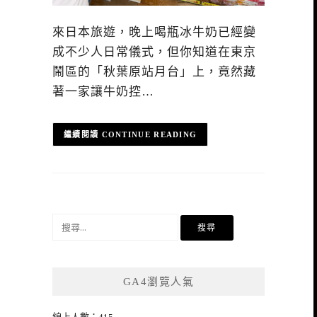
來日本旅遊，晚上喝瓶冰牛奶已經變
成不少人日常儀式，但你知道在東京
鬧區的「秋葉原站月台」上，竟然藏
著一家讓牛奶控…
CONTINUE READING
搜
尋
關
鍵
GA4瀏覽人氣
字: