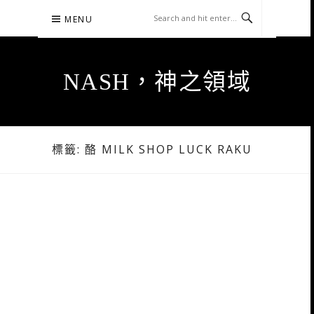
Skip
MENU
to
content
NASH，神之領域
標籤:
酪 MILK SHOP LUCK RAKU