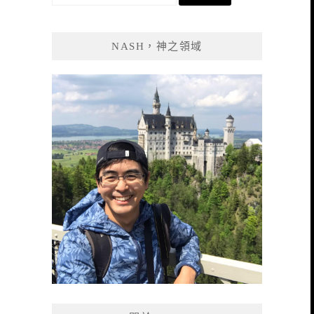
尋
關
鍵
NASH，神之領域
字: