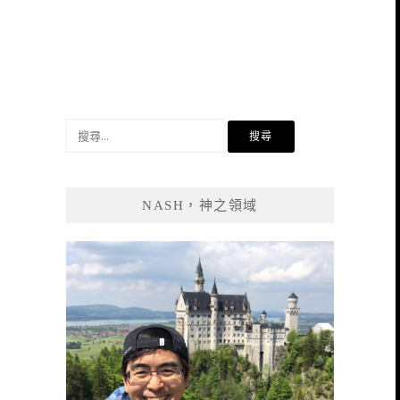
搜
尋
關
鍵
NASH，神之領域
字: