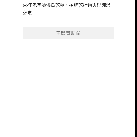
60年老字號傻瓜乾麵，招牌乾拌麵與餛飩湯
必吃
主機贊助商