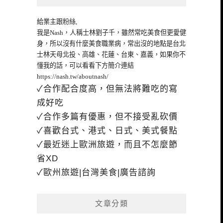
給業主跟粉絲,
我是Nash，人稱士林劉子千，雖然常吃美食但更愛健
身，所以沒有什麼美食職業病，常出沒的地點是台北
士林天母北投、高雄、花蓮、台東、嘉義，如果你不
懂我的話，可以看看下方簡介連結
https://nash.tw/aboutnash/
✓合作配合度高，但無法將難吃的寫
成好吃
✓合作多篇有優惠，但不接受亂砍價
✓喜歡台式、港式、日式、美式餐點
✓最近迷上歐洲旅遊，而且不怎麼節
省XD
✓歐州旅遊|台灣美食|廣告諮詢
文章分類