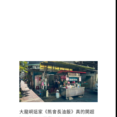
大龍峒這家《熊會長油飯》真的開超