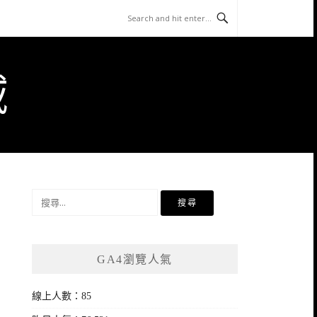
域
搜
尋
關
鍵
GA4瀏覽人氣
字:
線上人數：85