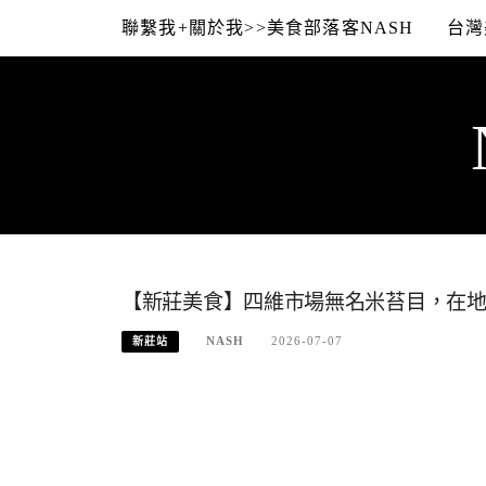
Skip
聯繫我+關於我>>美食部落客NASH
台灣
to
content
【新莊美食】四維市場無名米苔目，在
NASH
2026-07-07
新莊站