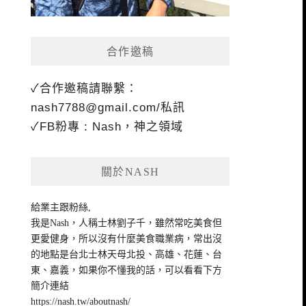
合作邀稿
✓合作邀稿請聯繫：
nash7788@gmail.com
/私訊
✓FB粉專 : Nash，神之領域
關於NASH
給業主跟粉絲,
我是Nash，人稱士林劉子千，雖然常吃美食但
更愛健身，所以沒有什麼美食職業病，常出沒
的地點是台北士林天母北投、高雄、花蓮、台
東、嘉義，如果你不懂我的話，可以看看下方
簡介連結
https://nash.tw/aboutnash/