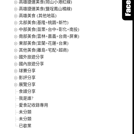
高雄捷運美食(岡山小港紅線)
高雄捷運美食(鹽埕鳳山橘線)
高雄美食 (其他地區)
北部美食(基隆+桃園+新竹)
中部美食(苗栗+台中+彰化+南投)
南部美食(雲林+嘉義+台南+屏東)
東部美食(宜蘭+花蓮+台東)
其他美食(離島+宅配+超商)
國外旅遊分享
國內旅遊分享
球賽分享
影評分享
展覽分享
食譜分享
我是誰?
愛食記收錄專用
未分類
未分類
已歇業