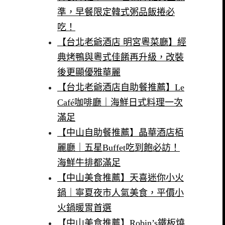
準，早餐限定韓式粥品飯捲必
吃！
【台北老爺酒店 明宮粵菜廳】經
典烤鴨與粵式佳餚再升級，改裝
後更顯優雅華麗
【台北老爺酒店自助餐推薦】Le
Café咖啡廳｜海鮮日式料理一次
滿足
【中山自助餐推薦】晶華酒店栢
麗廳｜五星Buffet吃到飽必訪！
海鮮牛排都滿足
【中山美食推薦】天喜迷你小火
鍋｜寧夏夜市人氣美食，平價小
火鍋暖胃首選
【中山美食推薦】Robin’s鐵板燒