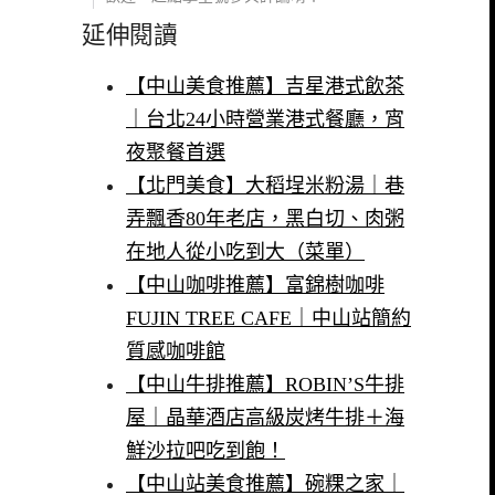
延伸閱讀
【中山美食推薦】吉星港式飲茶
｜台北24小時營業港式餐廳，宵
夜聚餐首選
【北門美食】大稻埕米粉湯｜巷
弄飄香80年老店，黑白切、肉粥
在地人從小吃到大（菜單）
【中山咖啡推薦】富錦樹咖啡
FUJIN TREE CAFE｜中山站簡約
質感咖啡館
【中山牛排推薦】ROBIN’S牛排
屋｜晶華酒店高級炭烤牛排＋海
鮮沙拉吧吃到飽！
【中山站美食推薦】碗粿之家｜