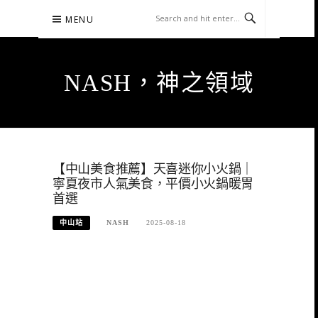
Skip
MENU
to
content
NASH，神之領域
【中山美食推薦】天喜迷你小火鍋｜
寧夏夜市人氣美食，平價小火鍋暖胃
首選
中山站
NASH
2025-08-18