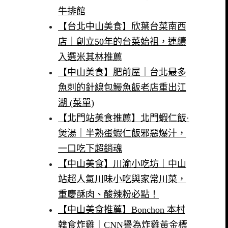
牛排館
【台北中山美食】欣葉台菜南西
店｜創立50年的台菜始祖，連續
入選米其林推薦
【中山美食】肥前屋｜台北最多
魚刺的針線包鰻魚飯老店重出江
湖 (菜單)
【北門站美食推薦】北門蝦仁飯·
煲湯｜半熟蛋蝦仁飯邪惡爆汁，
一口吃下超銷魂
【中山美食】川渝小吃坊｜中山
站超人氣川味小吃與家常川菜，
重慶酥肉、酸辣粉必點！
【中山美食推薦】Bonchon 本村
韓食炸雞｜CNN譽為炸雞黃金標