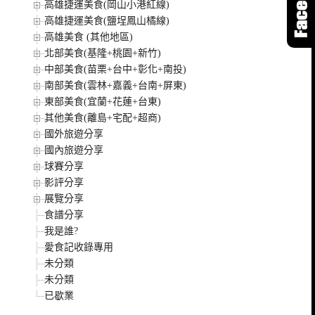
高雄捷運美食(岡山小港紅線)
高雄捷運美食(鹽埕鳳山橘線)
高雄美食 (其他地區)
北部美食(基隆+桃園+新竹)
中部美食(苗栗+台中+彰化+南投)
南部美食(雲林+嘉義+台南+屏東)
東部美食(宜蘭+花蓮+台東)
其他美食(離島+宅配+超商)
國外旅遊分享
國內旅遊分享
球賽分享
影評分享
展覽分享
食譜分享
我是誰?
愛食記收錄專用
未分類
未分類
已歇業