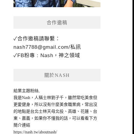
合作邀稿
✓合作邀稿請聯繫：
nash7788@gmail.com
/私訊
✓FB粉專 : Nash，神之領域
關於NASH
給業主跟粉絲,
我是Nash，人稱士林劉子千，雖然常吃美食但
更愛健身，所以沒有什麼美食職業病，常出沒
的地點是台北士林天母北投、高雄、花蓮、台
東、嘉義，如果你不懂我的話，可以看看下方
簡介連結
https://nash.tw/aboutnash/