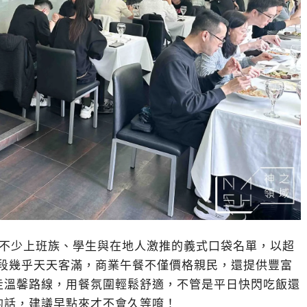
是不少上班族、學生與在地人激推的義式口袋名單，以超
時段幾乎天天客滿，商業午餐不僅價格親民，還提供豐富
走溫馨路線，用餐氛圍輕鬆舒適，不管是平日快閃吃飯還
的話，建議早點來才不會久等唷！