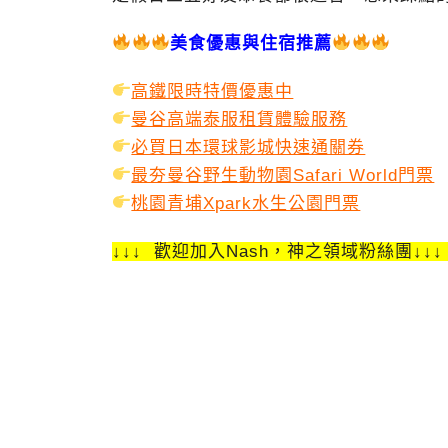
美食優惠與住宿推薦
高鐵限時特價優惠中
曼谷高端泰服租賃體驗服務
必買日本環球影城快速通關券
最夯曼谷野生動物園Safari World門票
桃園青埔Xpark水生公園門票
↓↓↓ 歡迎加入Nash，神之領域粉絲團↓↓