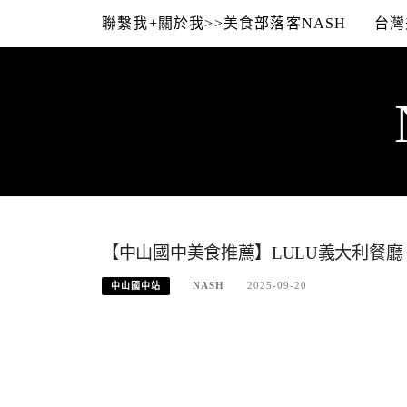
Skip
聯繫我+關於我>>美食部落客NASH
台灣
to
content
【中山國中美食推薦】LULU義大利餐廳
NASH
2025-09-20
中山國中站