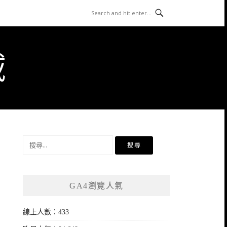
域
搜
尋
關
鍵
GA4瀏覽人氣
字:
線上人數：433