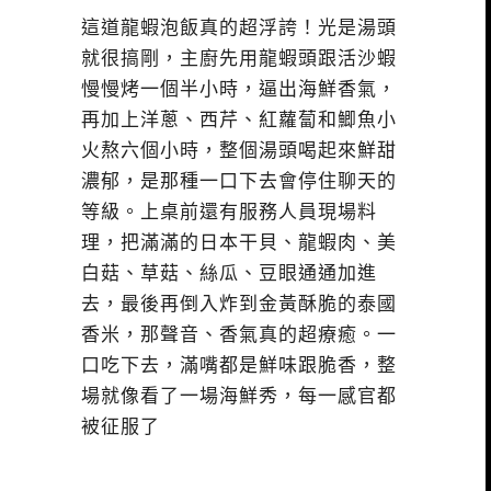
這道龍蝦泡飯真的超浮誇！光是湯頭
就很搞剛，主廚先用龍蝦頭跟活沙蝦
慢慢烤一個半小時，逼出海鮮香氣，
再加上洋蔥、西芹、紅蘿蔔和鯽魚小
火熬六個小時，整個湯頭喝起來鮮甜
濃郁，是那種一口下去會停住聊天的
等級。上桌前還有服務人員現場料
理，把滿滿的日本干貝、龍蝦肉、美
白菇、草菇、絲瓜、豆眼通通加進
去，最後再倒入炸到金黃酥脆的泰國
香米，那聲音、香氣真的超療癒。一
口吃下去，滿嘴都是鮮味跟脆香，整
場就像看了一場海鮮秀，每一感官都
被征服了