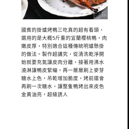
國賓的掛爐烤鴨三吃真的超有看頭，
選用的是大概5斤重的宜蘭櫻桃鴨，肉
嫩皮厚，特別適合這種傳統明爐懸掛
的做法。製作超講究，從清洗乾淨開
始就要充氣讓皮肉分離，接著用沸水
澆淋讓鴨皮緊繃，再一層層刷上麥芽
糖水上色，吊乾增加脆度，烤前還會
再刷一次糖水，讓整隻鴨烤出來皮色
金黃油亮，超級誘人