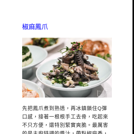
椒麻鳳爪
先把鳳爪煮到熟透，再冰鎮鎖住Q彈
口感，接著一根根手工去骨，吃起來
不只方便，還特別緊實爽脆。最厲害
的是主廚特調的醬汁，帶點椒麻香，