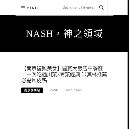
Skip
MENU
to
content
NASH，神之領域
【南京復興美食】國賓大飯店中餐廳
｜一次吃遍川菜×粵菜經典 米其林推薦
必點片皮鴨
南京復興站
NASH
2025-09-03