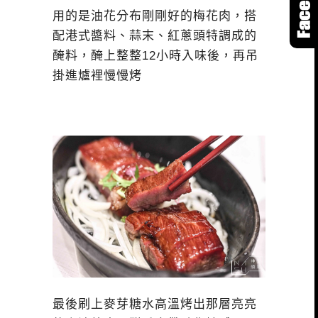
用的是油花分布剛剛好的梅花肉，搭
配港式醬料、蒜末、紅蔥頭特調成的
醃料，醃上整整12小時入味後，再吊
掛進爐裡慢慢烤
最後刷上麥芽糖水高溫烤出那層亮亮