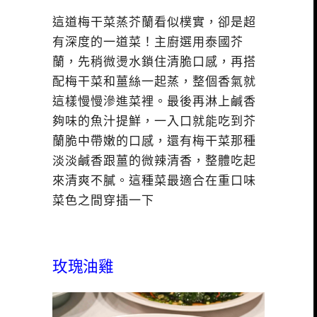
這道梅干菜蒸芥蘭看似樸實，卻是超
有深度的一道菜！主廚選用泰國芥
蘭，先稍微燙水鎖住清脆口感，再搭
配梅干菜和薑絲一起蒸，整個香氣就
這樣慢慢滲進菜裡。最後再淋上鹹香
夠味的魚汁提鮮，一入口就能吃到芥
蘭脆中帶嫩的口感，還有梅干菜那種
淡淡鹹香跟薑的微辣清香，整體吃起
來清爽不膩。這種菜最適合在重口味
菜色之間穿插一下
玫瑰油雞