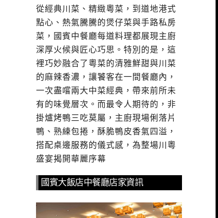
從經典川菜、精緻粵菜，到道地港式
點心、熱氣騰騰的煲仔菜與手路私房
菜，國賓中餐廳每道料理都展現主廚
深厚火候與匠心巧思。特別的是，這
裡巧妙融合了粵菜的清雅鮮甜與川菜
的麻辣香濃，讓饕客在一間餐廳內，
一次盡嚐兩大中菜經典，帶來前所未
有的味覺層次。而最令人期待的，非
掛爐烤鴨三吃莫屬，主廚現場俐落片
鴨、熟練包捲，酥脆鴨皮香氣四溢，
搭配桌邊服務的儀式感，為整場川粵
盛宴揭開華麗序幕
國賓大飯店中餐廳店家資訊