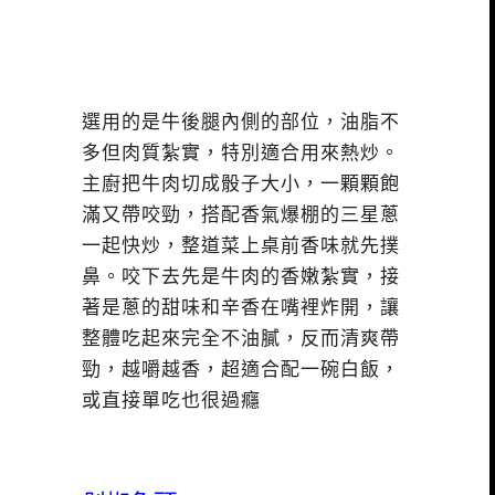
選用的是牛後腿內側的部位，油脂不
多但肉質紮實，特別適合用來熱炒。
主廚把牛肉切成骰子大小，一顆顆飽
滿又帶咬勁，搭配香氣爆棚的三星蔥
一起快炒，整道菜上桌前香味就先撲
鼻。咬下去先是牛肉的香嫩紮實，接
著是蔥的甜味和辛香在嘴裡炸開，讓
整體吃起來完全不油膩，反而清爽帶
勁，越嚼越香，超適合配一碗白飯，
或直接單吃也很過癮