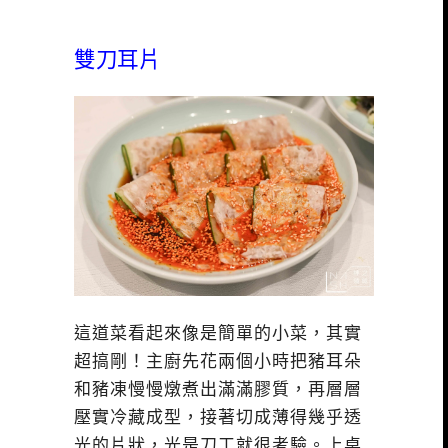
雙刀耳片
這道菜看起來像是簡單的小菜，其實
超搞剛！主廚先花兩個小時把豬耳朵
和豬凍慢慢燉煮出滿滿膠質，再層層
壓實冷藏成型，接著切成薄得幾乎透
光的片狀，光是刀工就很考驗。上桌