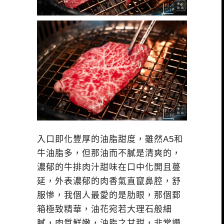
入口即化豐厚的油脂甜度，雖然A5和
牛油脂多，但那油而不膩是清爽的，
濃郁的牛排肉汁甜味在口中化開且蔓
延，外表濃郁的肉香氣直竄鼻腔，舒
服慘，我個人最愛的是肋眼，那個郵
箱極致精華，油花宛若大理石般細
膩，肉質鮮嫩，油脂之甘甜，非常讚