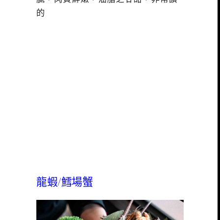
的
龍蝦/鱈場蟹