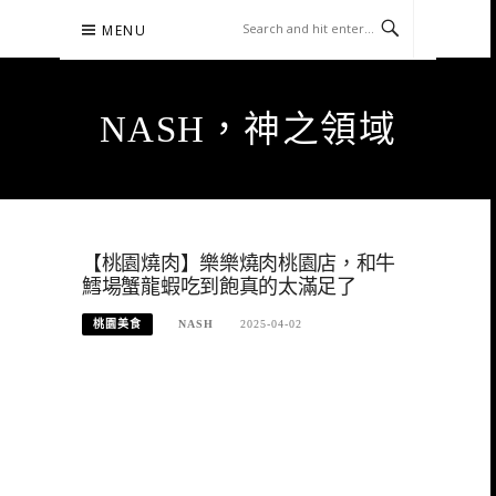
Skip
MENU
to
content
NASH，神之領域
【桃園燒肉】樂樂燒肉桃園店，和牛
鱈場蟹龍蝦吃到飽真的太滿足了
桃園美食
NASH
2025-04-02