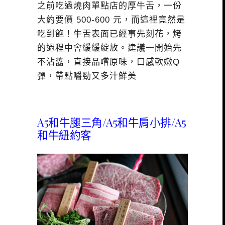
之前吃過燒肉單點店的厚牛舌，一份
大約要價 500-600 元，而這裡竟然是
吃到飽！牛舌表面已經事先刻花，烤
的過程中會緩緩綻放。建議一開始先
不沾醬，直接品嚐原味，口感軟嫩Q
彈，帶點嚼勁又多汁鮮美
A5和牛腿三角/A5和牛肩小排/A5
和牛紐約客