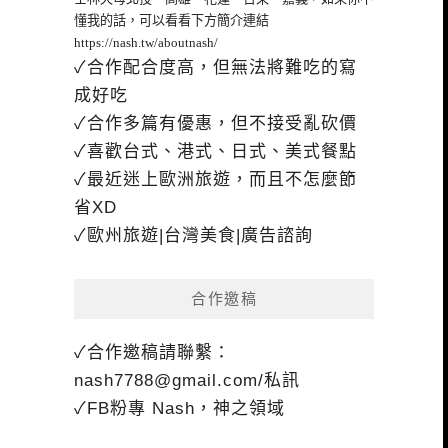
懂我的話，可以看看下方簡介連結
https://nash.tw/aboutnash/
✓合作配合度高，但無法將難吃的寫
成好吃
✓合作多篇有優惠，但不接受亂砍價
✓喜歡台式、港式、日式、美式餐點
✓最近迷上歐洲旅遊，而且不怎麼節
省XD
✓歐州旅遊|台灣美食|廣告諮詢
合作邀稿
✓合作邀稿請聯繫：
nash7788@gmail.com
/私訊
✓FB粉專 Nash，神之領域