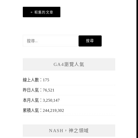
文
較舊的文章
章
導
覽
搜
尋
關
鍵
GA4瀏覽人氣
字:
線上人數：175
昨日人氣：76,521
本月人氣：3,250,147
累積人氣：244,219,302
NASH，神之領域