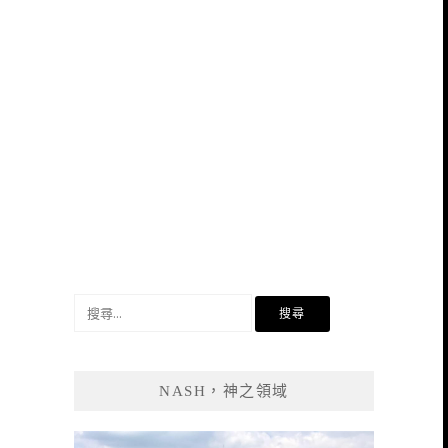
搜
尋
關
鍵
NASH，神之領域
字: