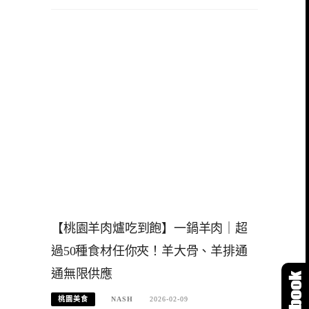
【桃園羊肉爐吃到飽】一鍋羊肉｜超
過50種食材任你夾！羊大骨、羊排通
通無限供應
桃園美食
NASH
2026-02-09