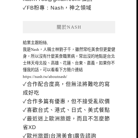
✓FB粉專 : Nash，神之領域
關於NASH
給業主跟粉絲,
我是Nash，人稱士林劉子千，雖然常吃美食但更愛健
身，所以沒有什麼美食職業病，常出沒的地點是台北
士林天母北投、高雄、花蓮、台東、嘉義，如果你不
懂我的話，可以看看下方簡介連結
https://nash.tw/aboutnash/
✓合作配合度高，但無法將難吃的寫
成好吃
✓合作多篇有優惠，但不接受亂砍價
✓喜歡台式、港式、日式、美式餐點
✓最近迷上歐洲旅遊，而且不怎麼節
省XD
✓歐州旅遊|台灣美食|廣告諮詢