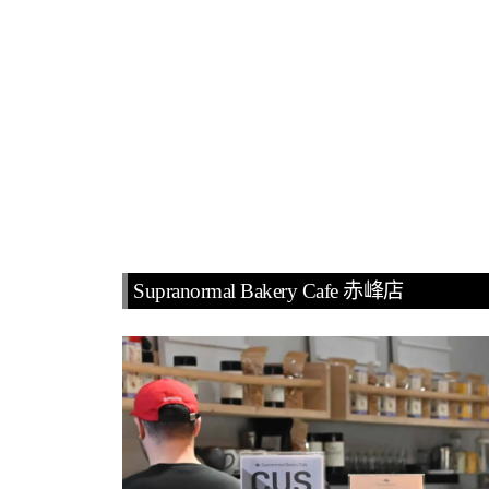
Supranormal Bakery Cafe 赤峰店