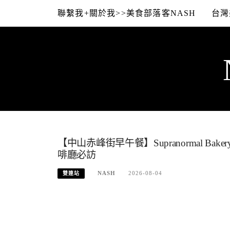
Skip
聯繫我+關於我>>美食部落客NASH
台灣
to
content
【中山赤峰街早午餐】Supranormal B
啡廳必訪
NASH
2026-08-04
雙連站