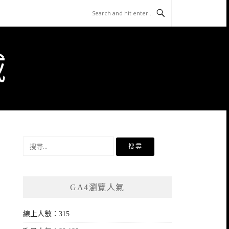
域
搜
尋
關
鍵
GA4瀏覽人氣
字:
線上人數：315