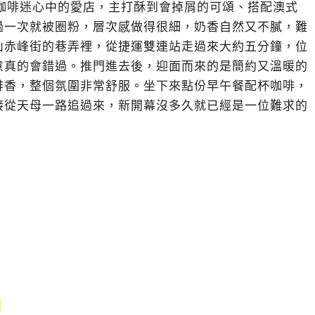
頌控與咖啡迷心中的愛店，主打酥到會掉屑的可頌、搭配澳式
過一次就被圈粉，層次感做得很細，奶香自然又不膩，難
山赤峰街的巷弄裡，從捷運雙連站走過來大約五分鐘，位
意真的會錯過。推門進去後，迎面而來的是簡約又溫暖的
啡香，整個氛圍非常舒服。坐下來點份早午餐配杯咖啡，
接從天母一路追過來，新開幕沒多久就已經是一位難求的
↓