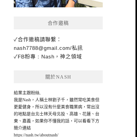
合作邀稿
✓合作邀稿請聯繫：
nash7788@gmail.com
/私訊
✓FB粉專 : Nash，神之領域
關於NASH
給業主跟粉絲,
我是Nash，人稱士林劉子千，雖然常吃美食但
更愛健身，所以沒有什麼美食職業病，常出沒
的地點是台北士林天母北投、高雄、花蓮、台
東、嘉義，如果你不懂我的話，可以看看下方
簡介連結
https://nash.tw/aboutnash/