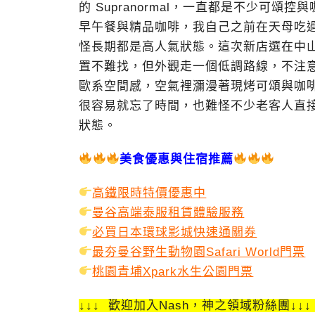
的 Supranormal，一直都是不少可
早午餐與精品咖啡，我自己之前在天母吃
怪長期都是高人氣狀態。這次新店選在中
置不難找，但外觀走一個低調路線，不注
歐系空間感，空氣裡瀰漫著現烤可頌與咖
很容易就忘了時間，也難怪不少老客人直
狀態。
美食優惠與住宿推薦
高鐵限時特價優惠中
曼谷高端泰服租賃體驗服務
必買日本環球影城快速通關券
最夯曼谷野生動物園Safari World門票
桃園青埔Xpark水生公園門票
↓↓↓ 歡迎加入Nash，神之領域粉絲團↓↓