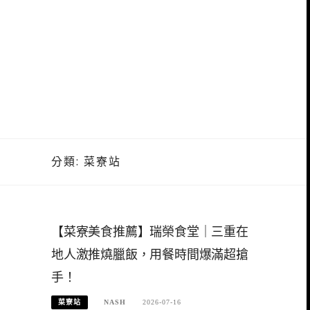
分類:
菜寮站
【菜寮美食推薦】瑞榮食堂｜三重在
地人激推燒臘飯，用餐時間爆滿超搶
手！
菜寮站
NASH
2026-07-16