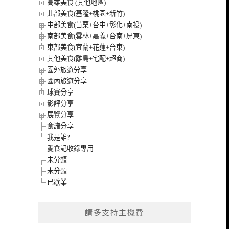
高雄美食 (其他地區)
北部美食(基隆+桃園+新竹)
中部美食(苗栗+台中+彰化+南投)
南部美食(雲林+嘉義+台南+屏東)
東部美食(宜蘭+花蓮+台東)
其他美食(離島+宅配+超商)
國外旅遊分享
國內旅遊分享
球賽分享
影評分享
展覽分享
食譜分享
我是誰?
愛食記收錄專用
未分類
未分類
已歇業
請多支持主機費