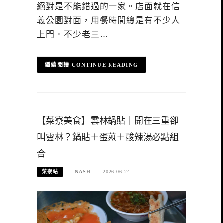
絕對是不能錯過的一家。店面就在信
義公園對面，用餐時間總是有不少人
上門。不少老三…
CONTINUE READING
【菜寮美食】雲林鍋貼｜開在三重卻
叫雲林？鍋貼＋蛋煎＋酸辣湯必點組
合
菜寮站
NASH
2026-06-24