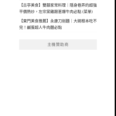
【古亭美食】雙囍家常料理｜隱身巷弄的超強
平價熱炒，左宗棠雞跟蔥爆牛肉必點 (菜單)
【東門美食推薦】永康刀削麵｜大碗根本吃不
完！鹹蛋超人牛肉麵必點
主機贊助商