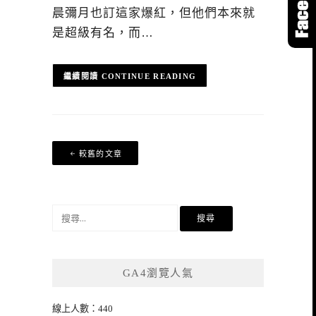
晨彌月也訂這家爆紅，但他們本來就
是超級有名，而…
CONTINUE READING
文
較舊的文章
章
導
覽
搜
尋
關
鍵
GA4瀏覽人氣
字:
線上人數：440