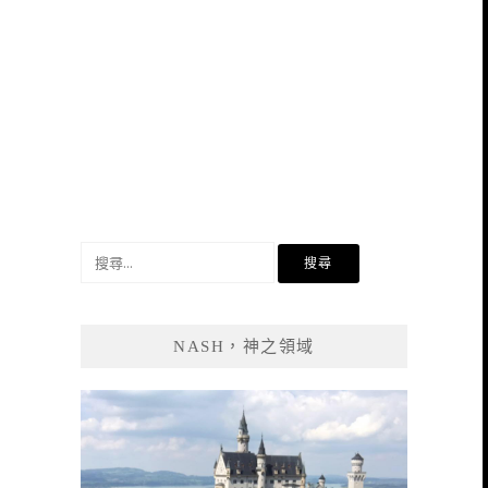
搜
尋
關
鍵
NASH，神之領域
字: