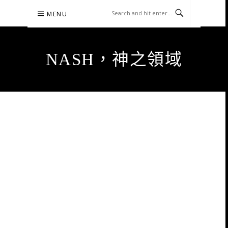
Skip
MENU
to
content
NASH，神之領域