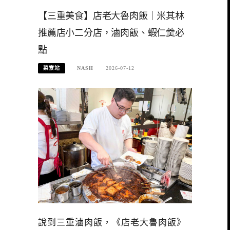
【三重美食】店老大魯肉飯｜米其林
推薦店小二分店，滷肉飯、蝦仁羹必
點
菜寮站
NASH
2026-07-12
說到三重滷肉飯，《店老大魯肉飯》