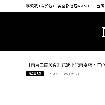
Skip
聯繫我+關於我>>美食部落客NASH
台灣
to
content
【南京三民美食】花娘小館南京店，訂
NASH
2025-04-04
南京三民站