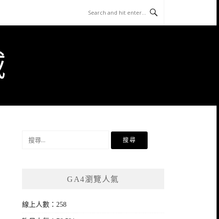
域
搜
尋
關
鍵
GA4瀏覽人氣
字:
線上人數：258