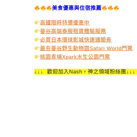
美食優惠與住宿推薦
高鐵限時特價優惠中
曼谷高端泰服租賃體驗服務
必買日本環球影城快速通關券
最夯曼谷野生動物園Safari World門票
桃園青埔Xpark水生公園門票
↓↓↓ 歡迎加入Nash，神之領域粉絲團↓↓