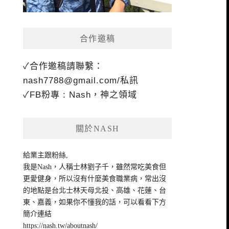
合作邀稿
✓合作邀稿請聯繫：
nash7788@gmail.com
/私訊
✓FB粉專 : Nash，神之領域
關於NASH
給業主跟粉絲,
我是Nash，人稱士林劉子千，雖然常吃美食但
更愛健身，所以沒有什麼美食職業病，常出沒
的地點是台北士林天母北投、高雄、花蓮、台
東、嘉義，如果你不懂我的話，可以看看下方
簡介連結
https://nash.tw/aboutnash/