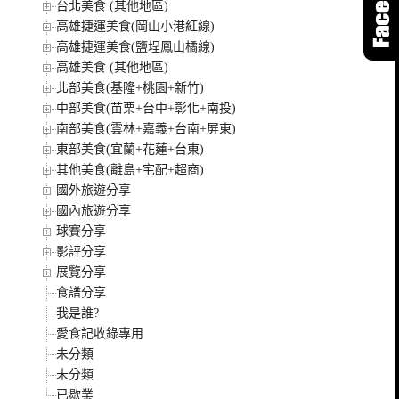
台北美食 (其他地區)
高雄捷運美食(岡山小港紅線)
高雄捷運美食(鹽埕鳳山橘線)
高雄美食 (其他地區)
北部美食(基隆+桃園+新竹)
中部美食(苗栗+台中+彰化+南投)
南部美食(雲林+嘉義+台南+屏東)
東部美食(宜蘭+花蓮+台東)
其他美食(離島+宅配+超商)
國外旅遊分享
國內旅遊分享
球賽分享
影評分享
展覽分享
食譜分享
我是誰?
愛食記收錄專用
未分類
未分類
已歇業