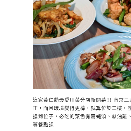
這家黃仁勳最愛川菜分店新開幕!!! 南
正，而且環境變得更棒，就算位於二樓，
搶到位子，必吃的菜色有蒼蠅頭、蔥油雞
等餐點誒