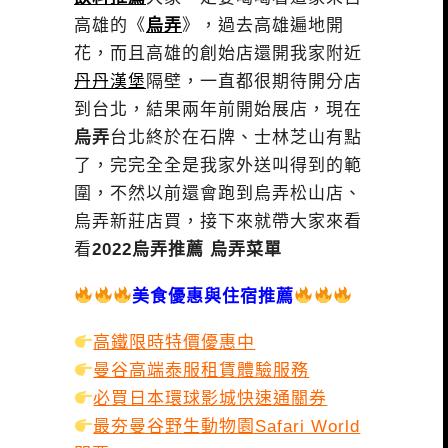
高雄的《
烏弄
》，過去高雄遍地開
花，而且高雄的創始店還開我家附近
丹丹漢堡
隔壁，一直都很期待開分店
到台北，結果兩年前開始展店，現在
烏弄
台北終於在石牌、士林芝山有點
了，完完全全是我家外送叫得到的範
圍，不然以前還會跑到烏弄松山店、
烏弄新莊店買，接下來就帶大家來看
看
2022烏弄推薦 烏弄菜單
美食優惠與住宿推薦
高鐵限時特價優惠中
曼谷高端泰服租賃體驗服務
必買日本環球影城快速通關券
最夯曼谷野生動物園Safari World