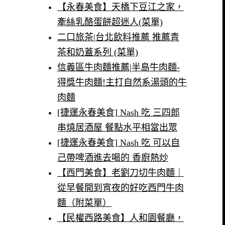
【永春美食】天橋下豆江之家，
牽絲乳酪蛋餅超迷人(菜單)
二口旅茶|台北飲料推薦 推薦青
茶和奶蓋系列 (菜單)
信義區牛肉麵推薦|半島牛肉麵-
得獎牛肉麵!主打自然系湯頭的牛
肉麵
[捷運永春美食] Nash 吃 三四郎
串燒居酒屋 餐點水平相當出眾
[捷運永春美食] Nash 吃 可以自
己帶啤酒進去喝的 香廚熱炒
【西門美食】老劉刀切牛肉麵｜
從早餐開到宵夜的好吃西門牛肉
麵（附菜單）
【民權西路美食】人和園餐廳，