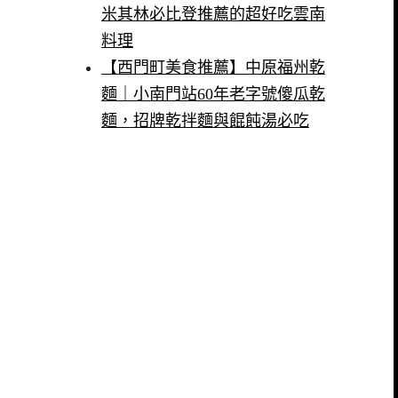
米其林必比登推薦的超好吃雲南
料理
【西門町美食推薦】中原福州乾
麵｜小南門站60年老字號傻瓜乾
麵，招牌乾拌麵與餛飩湯必吃