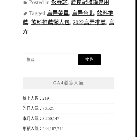
Posted in
永春站
,
愛食記收錄專用
Tagged
烏弄菜單
,
烏弄台北
,
飲料推
薦
,
飲料推薦懶人包
,
2022烏弄推薦
,
烏
弄
搜
尋
關
鍵
GA4瀏覽人氣
字:
線上人數：219
昨日人氣：76,521
本月人氣：3,250,147
累積人氣：244,187,744