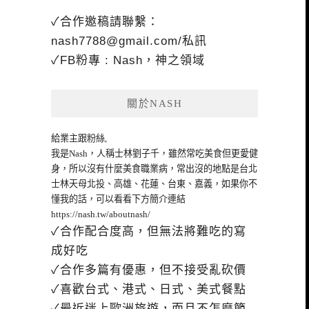
✓合作邀稿請聯繫：
nash7788@gmail.com
/私訊
✓FB粉專 : Nash，神之領域
關於NASH
給業主跟粉絲,
我是Nash，人稱士林劉子千，雖然常吃美食但更愛健
身，所以沒有什麼美食職業病，常出沒的地點是台北
士林天母北投、高雄、花蓮、台東、嘉義，如果你不
懂我的話，可以看看下方簡介連結
https://nash.tw/aboutnash/
✓合作配合度高，但無法將難吃的寫
成好吃
✓合作多篇有優惠，但不接受亂砍價
✓喜歡台式、港式、日式、美式餐點
✓最近迷上歐洲旅遊，而且不怎麼節