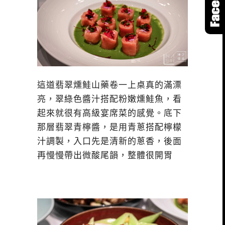
這道翡翠燻鮭山藥卷一上桌真的滿漂
亮，翠綠色醬汁搭配粉嫩燻鮭魚，看
起來就很有高級宴席菜的感覺。底下
那層翡翠青檸醬，是用青蔥搭配檸檬
汁調製，入口先是清新的蔥香，後面
再慢慢帶出微酸尾韻，整體很開胃