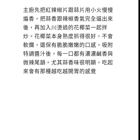
主廚先把紅辣椒片跟蒜片用小火慢慢
煸香，把蒜香跟辣椒香氣完全逼出來
後，再加入川燙過的花椰菜一起拌
炒。花椰菜本身熟度抓得很好，不會
軟爛，還保有脆脆嫩嫩的口感，吸附
特調醬汁後，每一口都有濃濃鹹香與
微辣尾韻。尤其蒜香味很明顯，吃起
來會有那種越吃越開胃的感覺