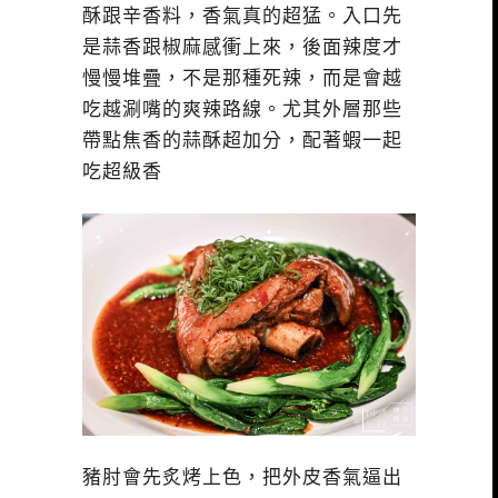
酥跟辛香料，香氣真的超猛。入口先
是蒜香跟椒麻感衝上來，後面辣度才
慢慢堆疊，不是那種死辣，而是會越
吃越涮嘴的爽辣路線。尤其外層那些
帶點焦香的蒜酥超加分，配著蝦一起
吃超級香
豬肘會先炙烤上色，把外皮香氣逼出