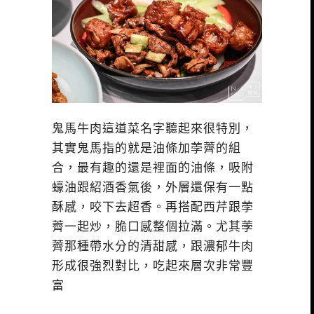
鬼馬牛肉這道菜名字聽起來很特別，
其實鬼馬指的就是油條加荸薺的組
合，最有趣的還是裡面的油條，吸附
蠔油跟紹酒香氣後，外層還保有一點
酥感，咬下去超香。再搭配西芹跟荸
薺一起炒，脆口感整個拉滿。尤其荸
薺那種帶水分的清甜感，跟濃郁牛肉
形成很強烈對比，吃起來層次非常豐
富