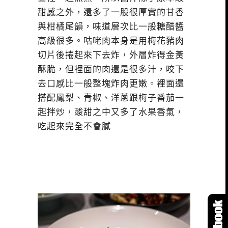
甜感之外，還多了一股很厚實的甘香
與柑橘尾韻，味道層次比一般糖醋醬
高級很多。咕咾肉本身是用梅花豬肉
切片後捲起來下去炸，外層炸得金黃
酥脆，但裡面的肉還是很多汁，咬下
去口感比一般整塊炸肉更嫩。裡面還
搭配鳳梨、青椒、洋蔥跟梅子番茄一
起拌炒，酸甜之中又多了水果香氣，
吃起來完全不會膩