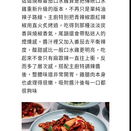
這道燒椒番茄口水雞算是把傳統口水
雞重新升級的版本，不再只是單純油
辣子路線。主廚特別把青辣椒跟紅辣
椒用直火炙烤過，吃得到那種淡淡炭
香與燒椒香氣，尾韻還會帶點迷人的
煙燻感。醬汁裡又加入番茄去平衡辣
度，酸甜感比一般口水雞更明亮，吃
起來不會只有麻跟辣一直往上衝，反
而多了層次感。搭配主廚特調辣醬
後，整體味道非常開胃，雞腿肉本身
也處理得很嫩，吸附醬汁後每一口都
很夠味