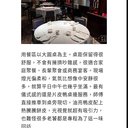
用餐區以大圓桌為主，桌距保留得很
舒服，不會有擁擠吵雜感，很適合家
庭聚餐、長輩聚會或商務宴客。現場
燈光偏柔和，氣氛比想像中安靜很
多，就算平日中午也幾乎坐滿。最有
儀式感的還是片皮鴨桌邊服務，師傅
直接推車到桌旁現切，油亮鴨皮配上
熱騰騰餅皮，光視覺就超有吸引力，
也難怪很多老饕都是專程為了這一味
回訪