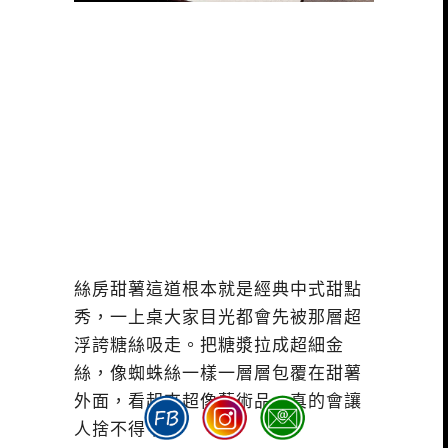
絲房甜薯這道根本就是經典中式甜點
秀，一上桌大家目光都會先被那層超
浮誇糖絲吸走。把糖漿拉成超細金
絲，像蜘蛛絲一樣一層層包覆在甜薯
外面，看起來超像藝術品，真的會讓
人捨不得下手