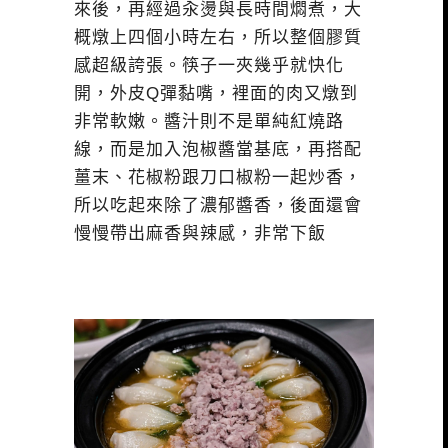
來後，再經過汆燙與長時間燜煮，大
概燉上四個小時左右，所以整個膠質
感超級誇張。筷子一夾幾乎就快化
開，外皮Q彈黏嘴，裡面的肉又燉到
非常軟嫩。醬汁則不是單純紅燒路
線，而是加入泡椒醬當基底，再搭配
薑末、花椒粉跟刀口椒粉一起炒香，
所以吃起來除了濃郁醬香，後面還會
慢慢帶出麻香與辣感，非常下飯