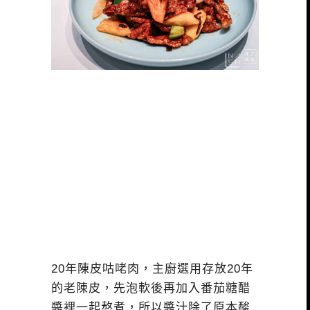
20年陳皮咕咾肉，主廚選用存放20年
的老陳皮，先泡軟後再加入番茄糖醋
醬裡一起熬煮，所以醬汁除了原本酸