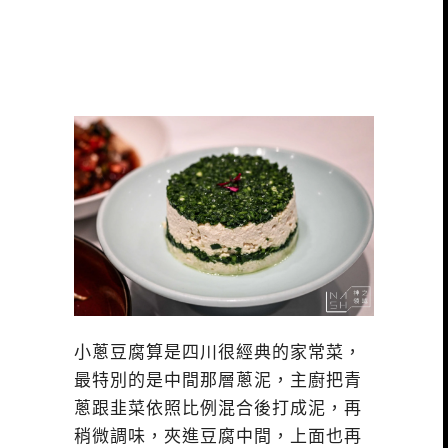
小蔥豆腐算是四川很經典的家常菜，
最特別的是中間那層蔥泥，主廚把青
蔥跟韭菜依照比例混合後打成泥，再
稍微調味，夾進豆腐中間，上面也再