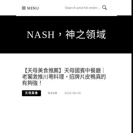
Skip
MENU
to
content
NASH，神之領域
【天母美食推薦】天母國賓中餐廳｜
老饕激推川粵料理，招牌片皮鴨真的
有夠強！
天母美食
NASH
2026-08-06