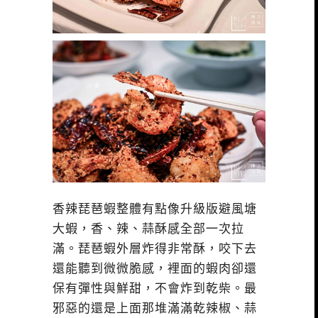
香辣琵琶蝦整體有點像升級版避風塘
大蝦，香、辣、蒜酥感全部一次拉
滿。琵琶蝦外層炸得非常酥，咬下去
還能聽到微微脆感，裡面的蝦肉卻還
保有彈性與鮮甜，不會炸到乾柴。最
邪惡的還是上面那堆滿滿乾辣椒、蒜