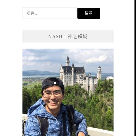
搜
尋
關
鍵
NASH，神之領域
字: