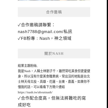
合作邀稿
✓合作邀稿請聯繫：
nash7788@gmail.com
/私訊
✓FB粉專 : Nash，神之領域
關於NASH
給業主跟粉絲,
我是Nash，人稱士林劉子千，雖然常吃美食但更愛健
身，所以沒有什麼美食職業病，常出沒的地點是台北
士林天母北投、高雄、花蓮、台東、嘉義，如果你不
懂我的話，可以看看下方簡介連結
https://nash.tw/aboutnash/
✓合作配合度高，但無法將難吃的寫
成好吃