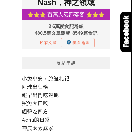
友站連結
小兔小安，旅遊札記
阿球出任務
趁早出門吃飽飽
鯊魚大口咬
翹臀吃四方
Achu的日常
神農太太底家