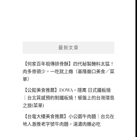
最新文章
【何家百年祖傳排骨酥】四代秘製醃料太猛！
肉多骨頭少，一吃就上癮（基隆廟口美食／菜
單）
【公館美食推薦】DOWA・隱寓 日式鐵板燒
｜台北質感預約制鐵板燒！餐盤上的台灣環島
之旅(菜單)
【台電大樓美食推薦】小公園牛肉麵｜台北在
地人激推老字號牛肉麵，湯濃肉嫩必吃