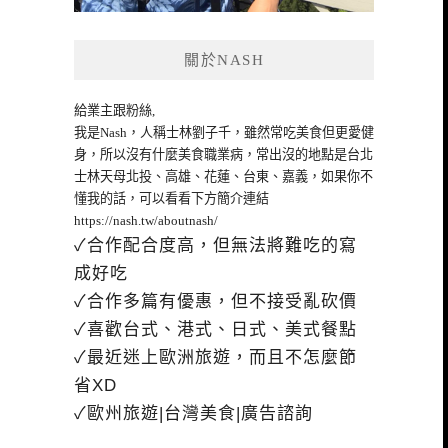
關於NASH
給業主跟粉絲,
我是Nash，人稱士林劉子千，雖然常吃美食但更愛健
身，所以沒有什麼美食職業病，常出沒的地點是台北
士林天母北投、高雄、花蓮、台東、嘉義，如果你不
懂我的話，可以看看下方簡介連結
https://nash.tw/aboutnash/
✓合作配合度高，但無法將難吃的寫
成好吃
✓合作多篇有優惠，但不接受亂砍價
✓喜歡台式、港式、日式、美式餐點
✓最近迷上歐洲旅遊，而且不怎麼節
省XD
✓歐州旅遊|台灣美食|廣告諮詢