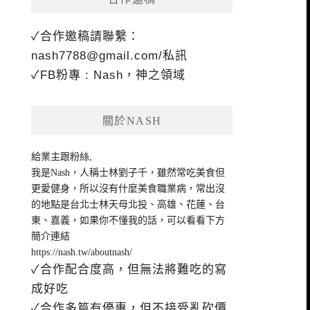
✓合作邀稿請聯繫：
nash7788@gmail.com
/私訊
✓FB粉專 : Nash，神之領域
關於NASH
給業主跟粉絲,
我是Nash，人稱士林劉子千，雖然常吃美食但
更愛健身，所以沒有什麼美食職業病，常出沒
的地點是台北士林天母北投、高雄、花蓮、台
東、嘉義，如果你不懂我的話，可以看看下方
簡介連結
https://nash.tw/aboutnash/
✓合作配合度高，但無法將難吃的寫
成好吃
✓合作多篇有優惠，但不接受亂砍價