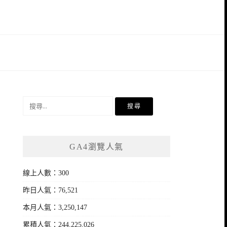
搜
尋
關
鍵
GA4瀏覽人氣
字:
線上人數：300
昨日人氣：76,521
本月人氣：3,250,147
累積人氣：244,225,026