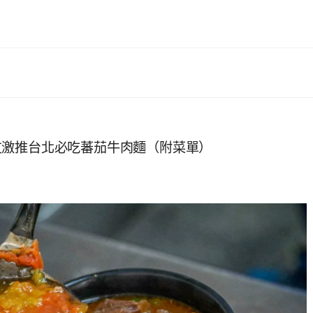
友激推台北必吃蕃茄牛肉麵（附菜單）