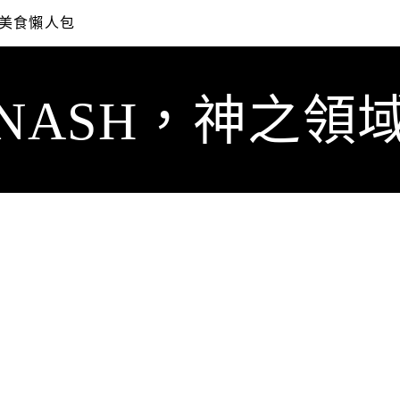
美食懶人包
NASH，神之領