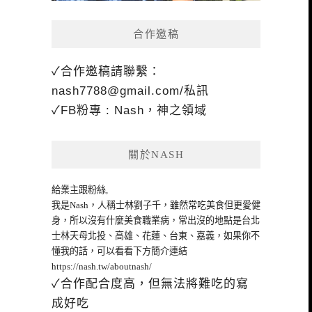
合作邀稿
✓合作邀稿請聯繫：
nash7788@gmail.com
/私訊
✓FB粉專 : Nash，神之領域
關於NASH
給業主跟粉絲,
我是Nash，人稱士林劉子千，雖然常吃美食但更愛健
身，所以沒有什麼美食職業病，常出沒的地點是台北
士林天母北投、高雄、花蓮、台東、嘉義，如果你不
懂我的話，可以看看下方簡介連結
https://nash.tw/aboutnash/
✓合作配合度高，但無法將難吃的寫
成好吃