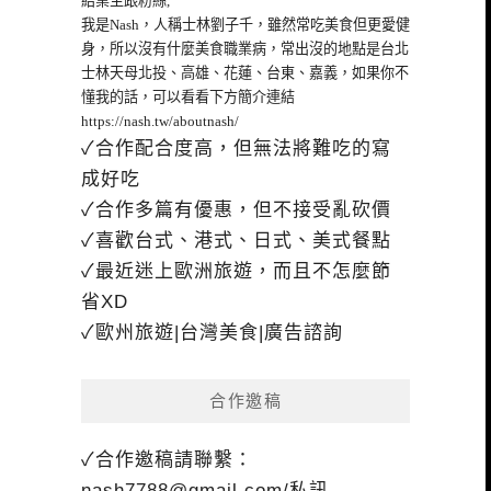
給業主跟粉絲,
我是Nash，人稱士林劉子千，雖然常吃美食但更愛健
身，所以沒有什麼美食職業病，常出沒的地點是台北
士林天母北投、高雄、花蓮、台東、嘉義，如果你不
懂我的話，可以看看下方簡介連結
https://nash.tw/aboutnash/
✓合作配合度高，但無法將難吃的寫
成好吃
✓合作多篇有優惠，但不接受亂砍價
✓喜歡台式、港式、日式、美式餐點
✓最近迷上歐洲旅遊，而且不怎麼節
省XD
✓歐州旅遊|台灣美食|廣告諮詢
合作邀稿
✓合作邀稿請聯繫：
nash7788@gmail.com
/私訊