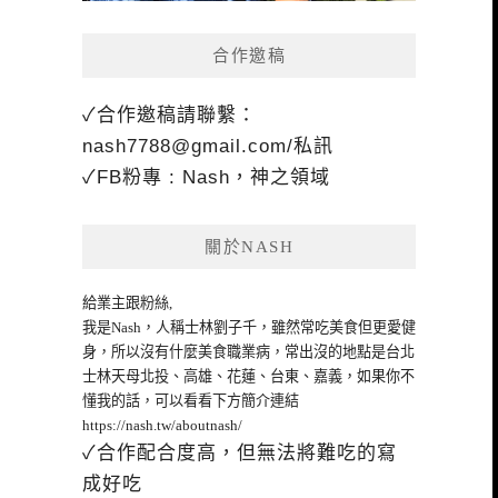
合作邀稿
✓合作邀稿請聯繫：
nash7788@gmail.com
/私訊
✓FB粉專 : Nash，神之領域
關於NASH
給業主跟粉絲,
我是Nash，人稱士林劉子千，雖然常吃美食但更愛健
身，所以沒有什麼美食職業病，常出沒的地點是台北
士林天母北投、高雄、花蓮、台東、嘉義，如果你不
懂我的話，可以看看下方簡介連結
https://nash.tw/aboutnash/
✓合作配合度高，但無法將難吃的寫
成好吃