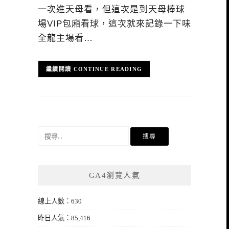
一次進天母看，但這次是到天母棒球
場VIP包廂看球，這次就來記錄一下味
全龍主場看…
CONTINUE READING
搜
尋
關
鍵
GA4瀏覽人氣
字:
線上人數：630
昨日人氣：85,416