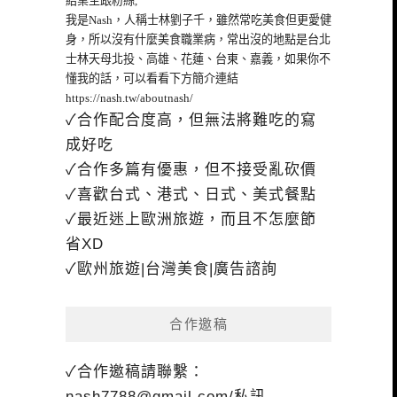
給業主跟粉絲,
我是Nash，人稱士林劉子千，雖然常吃美食但更愛健
身，所以沒有什麼美食職業病，常出沒的地點是台北
士林天母北投、高雄、花蓮、台東、嘉義，如果你不
懂我的話，可以看看下方簡介連結
https://nash.tw/aboutnash/
✓合作配合度高，但無法將難吃的寫
成好吃
✓合作多篇有優惠，但不接受亂砍價
✓喜歡台式、港式、日式、美式餐點
✓最近迷上歐洲旅遊，而且不怎麼節
省XD
✓歐州旅遊|台灣美食|廣告諮詢
合作邀稿
✓合作邀稿請聯繫：
nash7788@gmail.com
/私訊