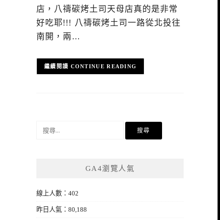
店，八禱碳烤土司天母店真的是非常
好吃耶!!! 八禱碳烤土司一路從北投往
南開，兩…
CONTINUE READING
搜
尋
關
鍵
GA4瀏覽人氣
字:
線上人數：402
昨日人氣：80,188