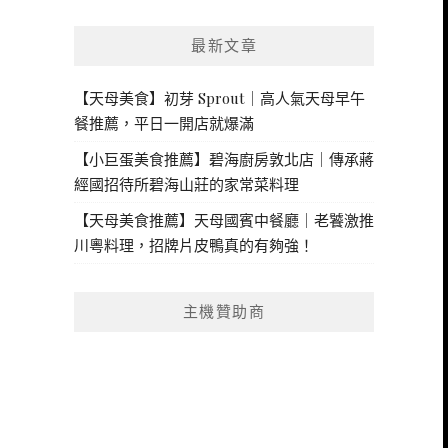
最新文章
【天母美食】初芽 Sprout｜高人氣天母早午
餐推薦，平日一開店就爆滿
【小巨蛋美食推薦】碧海廚房敦北店｜傳承蔣
經國招待所碧海山莊的家常菜料理
【天母美食推薦】天母國賓中餐廳｜老饕激推
川粵料理，招牌片皮鴨真的有夠強！
主機贊助商