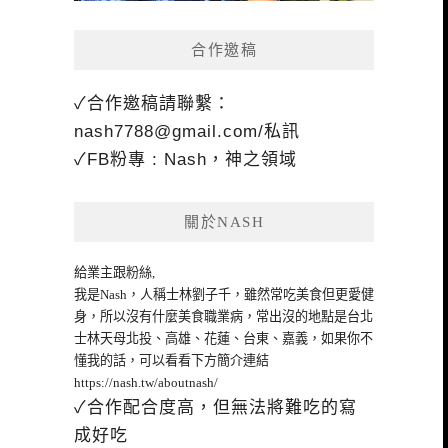
合作邀稿
✓合作邀稿請聯繫：
nash7788@gmail.com
/私訊
✓FB粉專 : Nash，神之領域
關於NASH
給業主跟粉絲,
我是Nash，人稱士林劉子千，雖然常吃美食但更愛健
身，所以沒有什麼美食職業病，常出沒的地點是台北
士林天母北投、高雄、花蓮、台東、嘉義，如果你不
懂我的話，可以看看下方簡介連結
https://nash.tw/aboutnash/
✓合作配合度高，但無法將難吃的寫
成好吃