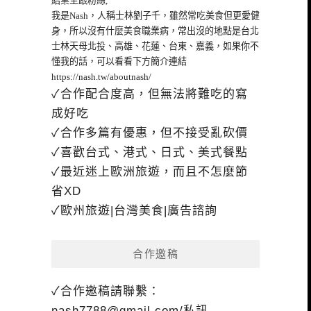
給業主跟粉絲,
我是Nash，人稱士林劉子千，雖然常吃美食但更愛健
身，所以沒有什麼美食職業病，常出沒的地點是台北
士林天母北投、高雄、花蓮、台東、嘉義，如果你不
懂我的話，可以看看下方簡介連結
https://nash.tw/aboutnash/
✓合作配合度高，但無法將難吃的寫
成好吃
✓合作多篇有優惠，但不接受亂砍價
✓喜歡台式、港式、日式、美式餐點
✓最近迷上歐洲旅遊，而且不怎麼節
省XD
✓歐州旅遊|台灣美食|廣告諮詢
合作邀稿
✓合作邀稿請聯繫：
nash7788@gmail.com
/私訊