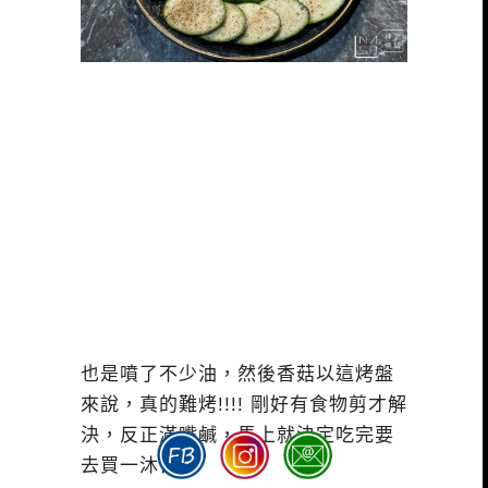
也是噴了不少油，然後香菇以這烤盤
來說，真的難烤!!!! 剛好有食物剪才解
決，反正滿嘴鹹，馬上就決定吃完要
去買一沐日