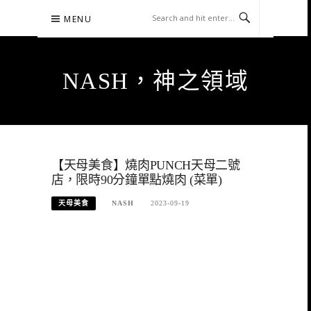
Skip
MENU
to
content
NASH，神之領域
【天母美食】燒肉PUNCH天母二號
店，限時90分鐘單點燒肉 (菜單)
天母美食
NASH
2023-09-19