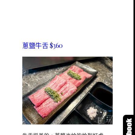
蔥鹽牛舌 $360