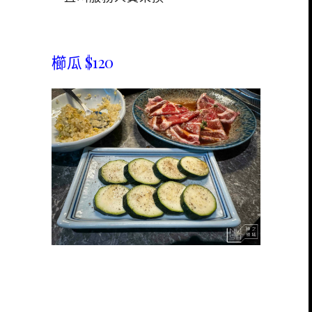
櫛瓜 $120