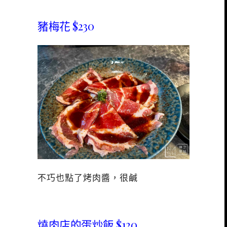
豬梅花 $230
不巧也點了烤肉醬，很鹹
燒肉店的蛋炒飯 $120