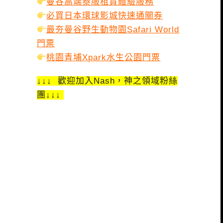
曼谷高端泰服租賃體驗服務
必買日本環球影城快速通關券
最夯曼谷野生動物園Safari World
門票
桃園青埔Xpark水生公園門票
↓↓↓ 歡迎加入Nash，神之領域粉絲
團↓↓↓