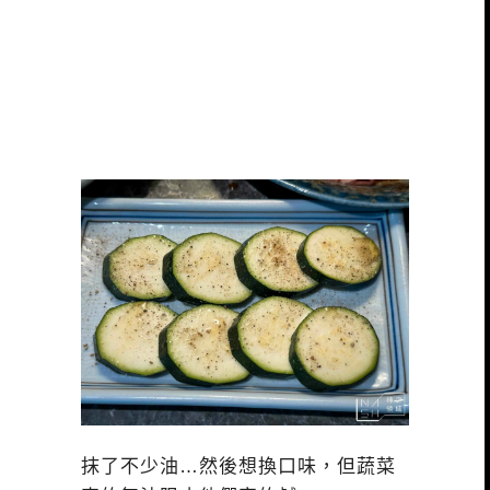
抹了不少油…然後想換口味，但蔬菜