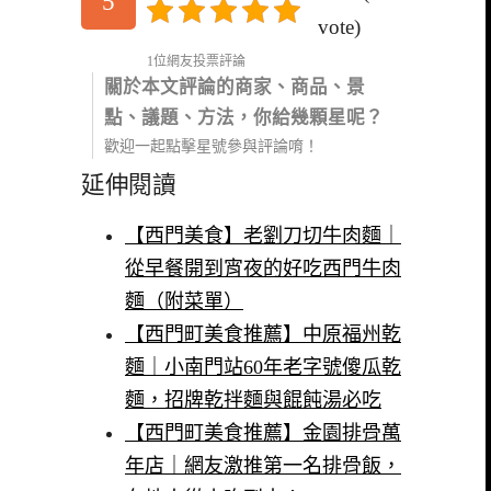
5
vote)
1位網友投票評論
關於本文評論的商家、商品、景
點、議題、方法，你給幾顆星呢？
歡迎一起點擊星號參與評論唷！
延伸閱讀
【西門美食】老劉刀切牛肉麵｜
從早餐開到宵夜的好吃西門牛肉
麵（附菜單）
【西門町美食推薦】中原福州乾
麵｜小南門站60年老字號傻瓜乾
麵，招牌乾拌麵與餛飩湯必吃
【西門町美食推薦】金園排骨萬
年店｜網友激推第一名排骨飯，