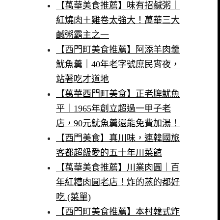
【萬華美食推薦】味有招鹹粥｜
紅燒肉＋雞卷太強大！萬華三大
鹹粥霸主之一
【西門町美食推薦】阿添羊肉羹
魷魚羹｜40年老字號庶民宵夜，
站著吃才道地
【萬華西門町美食】正老牌魷魚
平｜1965年創立超過一甲子老
店，90元魷魚羹還能免費加湯！
【西門美食】真川味，連韓國旅
客都超級愛的五十年川菜館
【萬華美食推薦】川業肉圓｜百
年紅糟肉圓老店！炸的蒸的都好
吃 (菜單)
【西門町美食推薦】本村韓式炸