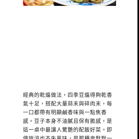
經典的乾煸做法，四季豆煸得夠乾香
氣十足，搭配大量蒜末與碎肉末，每
一口都帶有明顯鹹香味與一點焦香
感。豆子本身不油膩且保有脆感，是
這一桌中最讓人驚艷的配飯好菜。即
使放涼也不失風味，是那種會默默一