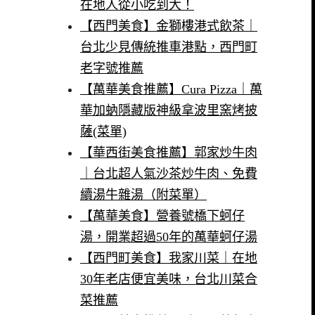
在地人從小吃到大！
【西門美食】金獅樓港式飲茶｜
台北少見傳統推車港點，西門町
老字號推薦
【萬華美食推薦】Cura Pizza｜萬
華加蚋隱藏版神級拿波里窯烤披
薩(菜單)
【華西街美食推薦】郭家炒牛肉
｜台北超人氣沙茶炒牛肉、免費
續湯牛雜湯（附菜單）
【萬華美食】營養號橋下蚵仔
湯，開業超過50年的萬華蚵仔湯
【西門町美食】我家川菜｜在地
30年老店便宜美味，台北川菜合
菜推薦