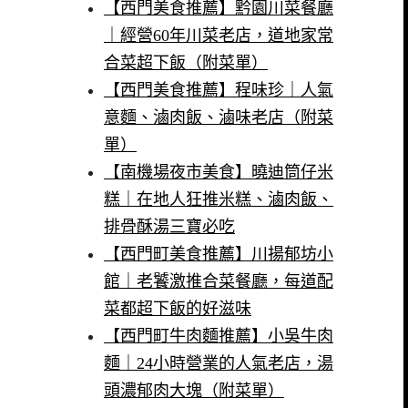
【西門美食推薦】黔園川菜餐廳
｜經營60年川菜老店，道地家常
合菜超下飯（附菜單）
【西門美食推薦】程味珍｜人氣
意麵、滷肉飯、滷味老店（附菜
單）
【南機場夜市美食】曉迪筒仔米
糕｜在地人狂推米糕、滷肉飯、
排骨酥湯三寶必吃
【西門町美食推薦】川揚郁坊小
館｜老饕激推合菜餐廳，每道配
菜都超下飯的好滋味
【西門町牛肉麵推薦】小吳牛肉
麵｜24小時營業的人氣老店，湯
頭濃郁肉大塊（附菜單）