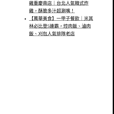
雞重慶南店｜台北人氣韓式炸
雞，酥脆多汁超涮嘴！
【萬華美食】一甲子餐飲｜米其
林必比登5連霸，焢肉飯、滷肉
飯、刈包人氣排隊老店