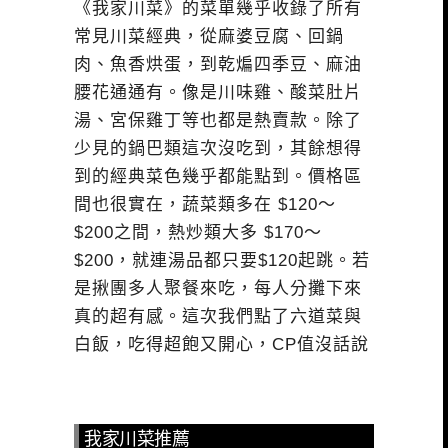
《我家川菜》的菜單幾乎收錄了所有
常見川菜經典，從麻婆豆腐、回鍋
肉、魚香烘蛋，到乾煸四季豆、麻油
腰花通通有。像是川味雞、酸菜肚片
湯、宮保雞丁等也都是熱賣款。除了
少見的鍋巴類這次沒吃到，其餘想得
到的經典菜色幾乎都能點到。價格區
間也很實在，蔬菜類多在 $120～
$200之間，熱炒類大多 $170～
$200，就連湯品都只要$120起跳。若
是揪團多人聚餐來吃，每人分攤下來
真的超有感。這次我們點了六道菜與
白飯，吃得超飽又開心，CP值沒話說
我家川菜推薦