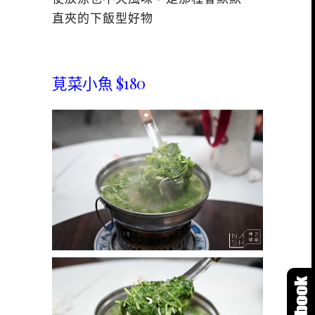
直夾的下飯型好物
莧菜小魚 $180