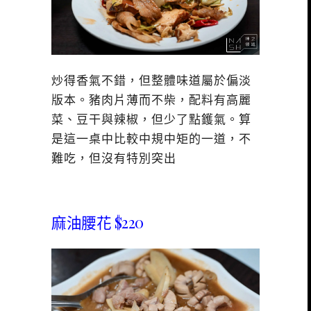
炒得香氣不錯，但整體味道屬於偏淡
版本。豬肉片薄而不柴，配料有高麗
菜、豆干與辣椒，但少了點鑊氣。算
是這一桌中比較中規中矩的一道，不
難吃，但沒有特別突出
麻油腰花 $220