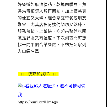
好幾道如麻油腰花、乾煸四季豆、魚
香烘蛋都讓人想再回訪，加上價格真
的便宜又大碗，適合家庭聚餐或朋友
聚會。尤其店裡阿姨們親切又熟練，
服務熱情、上菜快，吃起來整體氛圍
就是舒服又有溫度。下次到西門町想
找一間平價合菜餐廳，不妨把這家列
入口袋名單
↓↓↓ 快來加我IG↓↓↓
看我IG人這麼少，還不可憐可憐
我
https://reurl.cc/01m4go