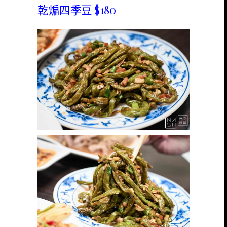
乾煸四季豆 $180