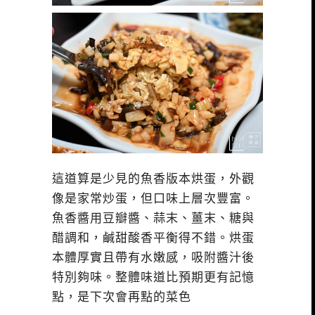
這道算是少見的魚香版本烘蛋，外觀
像是家常炒蛋，但口味上層次豐富。
魚香醬用豆瓣醬、蒜末、薑末、糖與
醋調和，鹹甜酸香平衡得不錯。烘蛋
本體厚實且帶有水嫩感，吸附醬汁後
特別夠味。整體味道比預期更有記憶
點，是下次會再點的菜色