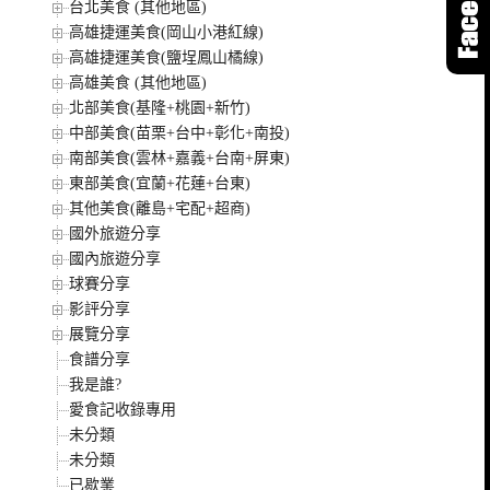
台北美食 (其他地區)
高雄捷運美食(岡山小港紅線)
高雄捷運美食(鹽埕鳳山橘線)
高雄美食 (其他地區)
北部美食(基隆+桃園+新竹)
中部美食(苗栗+台中+彰化+南投)
南部美食(雲林+嘉義+台南+屏東)
東部美食(宜蘭+花蓮+台東)
其他美食(離島+宅配+超商)
國外旅遊分享
國內旅遊分享
球賽分享
影評分享
展覽分享
食譜分享
我是誰?
愛食記收錄專用
未分類
未分類
已歇業