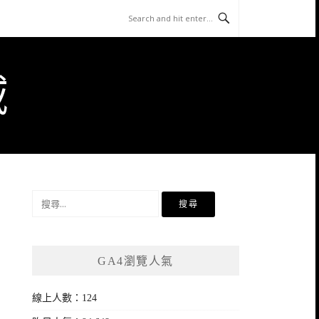
域
搜
尋
關
鍵
GA4瀏覽人氣
字:
線上人數：124