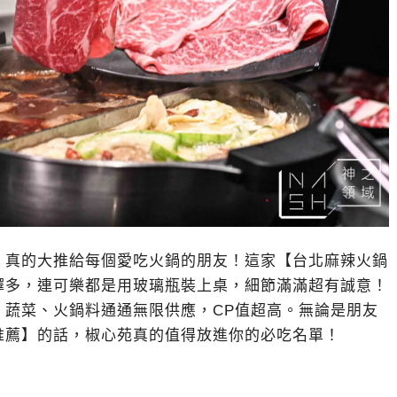
，真的大推給每個愛吃火鍋的朋友！這家【台北麻辣火鍋
擇多，連可樂都是用玻璃瓶裝上桌，細節滿滿超有誠意！
、蔬菜、火鍋料通通無限供應，CP值超高。無論是朋友
推薦】的話，椒心苑真的值得放進你的必吃名單！