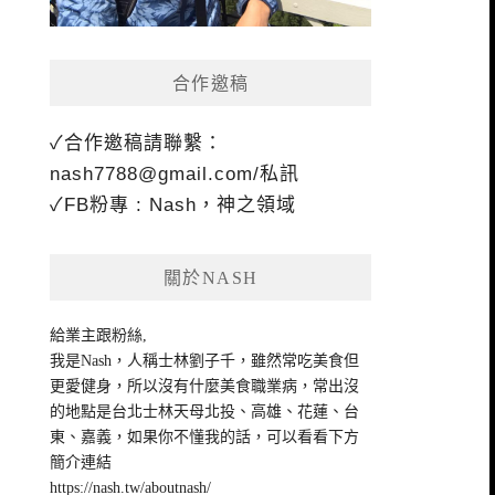
合作邀稿
✓合作邀稿請聯繫：
nash7788@gmail.com
/私訊
✓FB粉專 : Nash，神之領域
關於NASH
給業主跟粉絲,
我是Nash，人稱士林劉子千，雖然常吃美食但
更愛健身，所以沒有什麼美食職業病，常出沒
的地點是台北士林天母北投、高雄、花蓮、台
東、嘉義，如果你不懂我的話，可以看看下方
簡介連結
https://nash.tw/aboutnash/