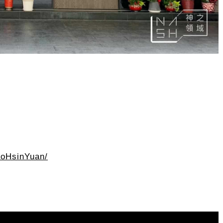
aoHsinYuan/