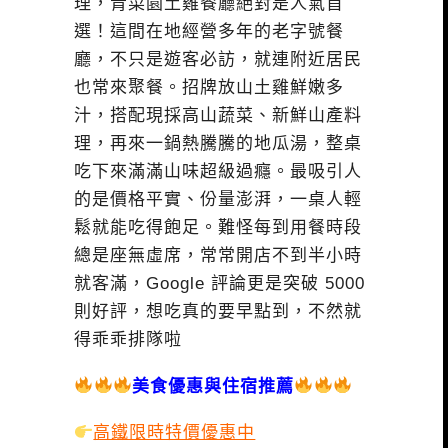
理，青菜園土雞餐廳絕對是人氣首
選！這間在地經營多年的老字號餐
廳，不只是遊客必訪，就連附近居民
也常來聚餐。招牌放山土雞鮮嫩多
汁，搭配現採高山蔬菜、新鮮山產料
理，再來一鍋熱騰騰的地瓜湯，整桌
吃下來滿滿山味超級過癮。最吸引人
的是價格平實、份量澎湃，一桌人輕
鬆就能吃得飽足。難怪每到用餐時段
總是座無虛席，常常開店不到半小時
就客滿，Google 評論更是突破 5000
則好評，想吃真的要早點到，不然就
得乖乖排隊啦
美食優惠與住宿推薦
高鐵限時特價優惠中