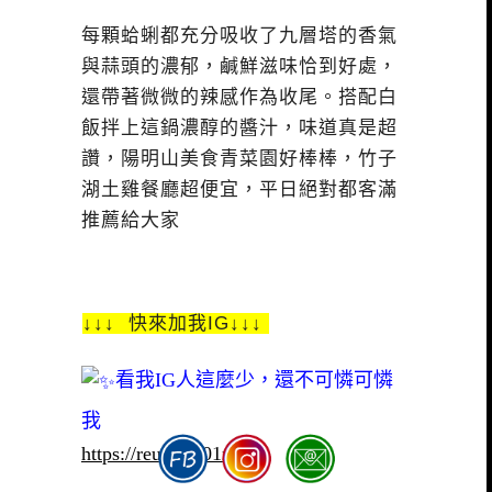
每顆蛤蜊都充分吸收了九層塔的香氣
與蒜頭的濃郁，鹹鮮滋味恰到好處，
還帶著微微的辣感作為收尾。搭配白
飯拌上這鍋濃醇的醬汁，味道真是超
讚，陽明山美食青菜園好棒棒，竹子
湖土雞餐廳超便宜，平日絕對都客滿
推薦給大家
↓↓↓ 快來加我IG↓↓↓
看我IG人這麼少，還不可憐可憐
我
https://reurl.cc/01m4go