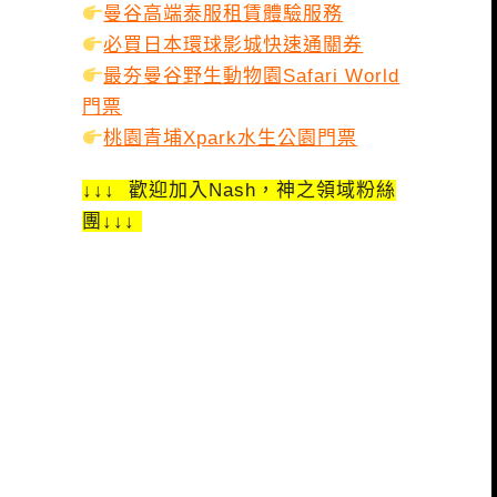
曼谷高端泰服租賃體驗服務
必買日本環球影城快速通關券
最夯曼谷野生動物園Safari World
門票
桃園青埔Xpark水生公園門票
↓↓↓ 歡迎加入Nash，神之領域粉絲
團↓↓↓