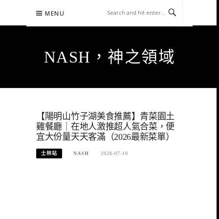
Skip
MENU
to
content
NASH，神之領域
【陽明山竹子湖美食推薦】青菜園土
雞餐廳｜在地人激推超人氣合菜，便
宜大份量天天客滿（2026最新菜單）
士林站
NASH
2026-07-10