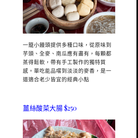
一籠小饅頭提供多種口味，從原味到
芋頭、全麥、南瓜應有盡有，每顆都
蒸得鬆軟，帶有手工製作的獨特質
感。單吃能品嚐到淡淡的麥香，是一
道適合老少皆宜的經典小點
薑絲酸菜大腸 $250