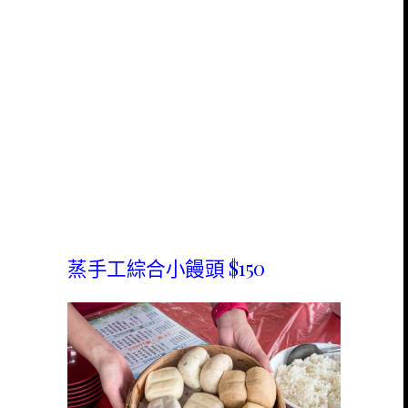
蒸手工綜合小饅頭 $150