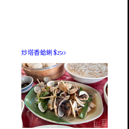
炒塔香蛤蜊 $250