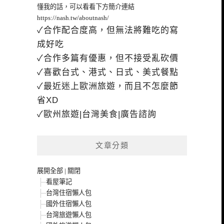
懂我的話，可以看看下方簡介連結
https://nash.tw/aboutnash/
✓合作配合度高，但無法將難吃的寫
成好吃
✓合作多篇有優惠，但不接受亂砍價
✓喜歡台式、港式、日式、美式餐點
✓最近迷上歐洲旅遊，而且不怎麼節
省XD
✓歐州旅遊|台灣美食|廣告諮詢
文章分類
展開全部
|
關閉
看屋筆記
台灣住宿懶人包
國外住宿懶人包
台灣旅遊懶人包