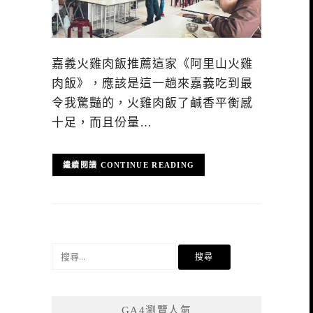
嘉義火雞肉飯推薦這家《阿里山火雞
肉飯》，應該是這一趟來嘉義吃到最
令我驚豔的，火雞肉飯了鹹香平衡感
十足，而且份量…
CONTINUE READING
搜
尋
關
鍵
GA4瀏覽人氣
字: