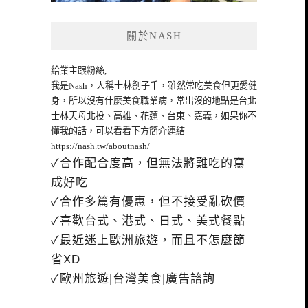
關於NASH
給業主跟粉絲,
我是Nash，人稱士林劉子千，雖然常吃美食但更愛健
身，所以沒有什麼美食職業病，常出沒的地點是台北
士林天母北投、高雄、花蓮、台東、嘉義，如果你不
懂我的話，可以看看下方簡介連結
https://nash.tw/aboutnash/
✓合作配合度高，但無法將難吃的寫
成好吃
✓合作多篇有優惠，但不接受亂砍價
✓喜歡台式、港式、日式、美式餐點
✓最近迷上歐洲旅遊，而且不怎麼節
省XD
✓歐州旅遊|台灣美食|廣告諮詢