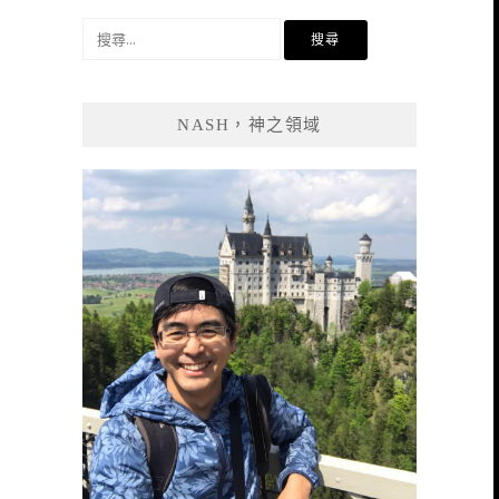
搜
尋
關
鍵
NASH，神之領域
字: