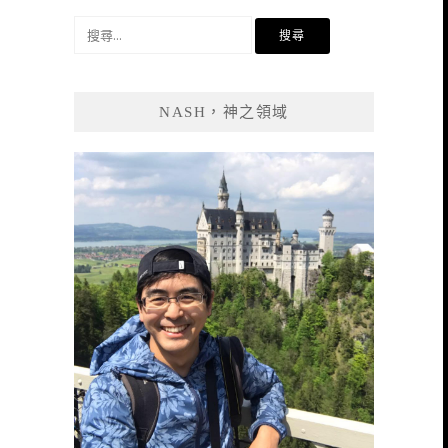
搜
尋
關
鍵
NASH，神之領域
字: