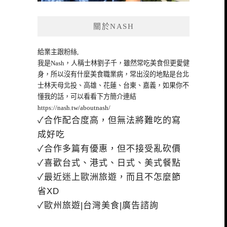
關於NASH
給業主跟粉絲,
我是Nash，人稱士林劉子千，雖然常吃美食但更愛健
身，所以沒有什麼美食職業病，常出沒的地點是台北
士林天母北投、高雄、花蓮、台東、嘉義，如果你不
懂我的話，可以看看下方簡介連結
https://nash.tw/aboutnash/
✓合作配合度高，但無法將難吃的寫
成好吃
✓合作多篇有優惠，但不接受亂砍價
✓喜歡台式、港式、日式、美式餐點
✓最近迷上歐洲旅遊，而且不怎麼節
省XD
✓歐州旅遊|台灣美食|廣告諮詢