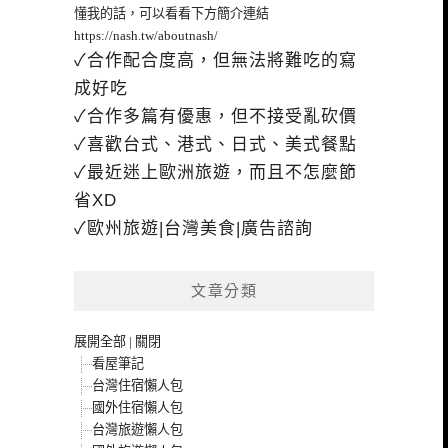
懂我的話，可以看看下方簡介連結
https://nash.tw/aboutnash/
✓合作配合度高，但無法將難吃的寫
成好吃
✓合作多篇有優惠，但不接受亂砍價
✓喜歡台式、港式、日式、美式餐點
✓最近迷上歐洲旅遊，而且不怎麼節
省XD
✓歐州旅遊|台灣美食|廣告諮詢
文章分類
展開全部
|
關閉
看屋筆記
台灣住宿懶人包
國外住宿懶人包
台灣旅遊懶人包